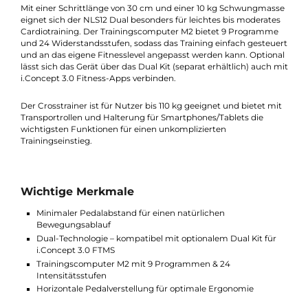
mehr Komfort und Stabilität während des gesamten Workouts
Besonders hervorzuheben ist die Länge von nur 136cm - somit
passt der Crosstrainer auch in kleine Räume.
Mit einer Schrittlänge von 30 cm und einer 10 kg Schwungmas
eignet sich der NLS12 Dual besonders für leichtes bis moderate
Cardiotraining. Der Trainingscomputer M2 bietet 9 Programm
und 24 Widerstandsstufen, sodass das Training einfach gesteu
und an das eigene Fitnesslevel angepasst werden kann. Option
lässt sich das Gerät über das Dual Kit (separat erhältlich) auch 
i.Concept 3.0 Fitness-Apps verbinden.
Der Crosstrainer ist für Nutzer bis 110 kg geeignet und bietet m
Transportrollen und Halterung für Smartphones/Tablets die
wichtigsten Funktionen für einen unkomplizierten
Trainingseinstieg.
Wichtige Merkmale
Minimaler Pedalabstand für einen natürlichen