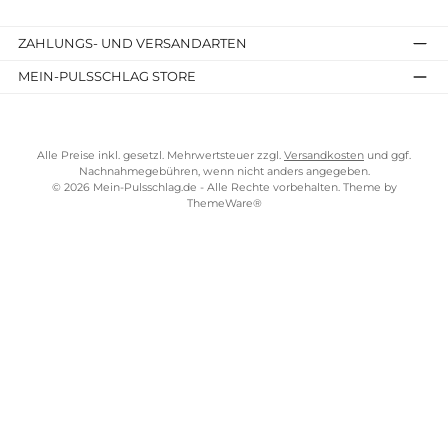
TELEFONISCHE UNTERSTÜTZUNG UND BERATUNG UNTER
SERVICE-LINKS
Impressum
AGB
Bezahlung
Über uns
Versandkosten
Lieferung
Fitnessgeräte Würzburg
ZAHLUNGS- UND VERSANDARTEN
MEIN-PULSSCHLAG STORE
Alle Preise inkl. gesetzl. Mehrwertsteuer zzgl.
Versandkosten
und gg
Nachnahmegebühren, wenn nicht anders angegeben.