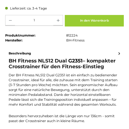
Regulärer Preis:
399,00 €
Preise inkl. MwSt. zzgl. Versandkosten
Lieferzeit: ca. 3-4 Tage
Produkt Anzahl: Gib den gewünschten Wert ein oder benutze die Schaltflächen um die Anz
In den Warenkorb
Produktnummer:
812224
Hersteller:
BH-Fitness
Beschreibung
BH Fitness NLS12 Dual
G2351
– kompakter
Crosstrainer für den Fitness-Einstieg
Der BH Fitness NLS12 Dual
G2351
ist ein einfach zu bedienende
Crosstrainer, ideal für alle, die zuhause mit dem Training starte
(3-7 Stunden pro Woche) möchten. Sein ergonomischer Aufba
sorgt für eine natürliche Bewegung, unterstützt durch den
minimalen Pedalabstand. Dank der horizontal einstellbaren
Pedale lässt sich die Trainingsposition individuell anpassen – fü