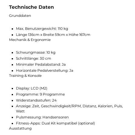
Bewegungsablauf
Dual-Technologie – kompatibel mit optionalem Dual Kit für
i.Concept 3.0 FTMS
Trainingscomputer M2 mit 9 Programmen & 24
Intensitätsstufen
Horizontale Pedalverstellung für optimale Ergonomie
Technische Daten
Grunddaten
Max. Benutzergewicht: 110 kg
Länge 136cm x Breite 59cm x Höhe 167cm
Mechanik & Ergonomie
Schwungmasse: 10 kg
Schrittlänge: 30 cm
Minimaler Pedalabstand: Ja
Horizontale Pedalverstellung: Ja
Training & Konsole