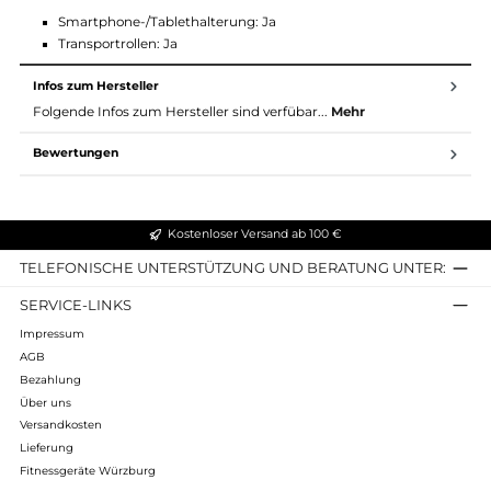
Display: LCD (M2)
Programme: 9 Programme
Widerstandsstufen: 24
Anzeige: Zeit, Geschwindigkeit/RPM, Distanz, Kalorien, Puls
Watt
Pulsmessung: Handsensoren
Fitness-Apps: Dual Kit kompatibel (optional)
Ausstattung
Smartphone-/Tablethalterung: Ja
Transportrollen: Ja
Infos zum Hersteller
Folgende Infos zum Hersteller sind verfübar...
Mehr
Bewertungen
Kostenloser Versand ab 100 €