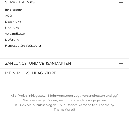
auf unser Sortiment an Top-
Rudergeräten.
Mit dem Rabattcode
WaterrowervsVR3
im Warenkorb
lassen wir dir
5% des Kaufpreises
nach - und die Bestellung ist
natürlich
versandkostenfrei
!
Unser Fazit:
Aus eigenen Erfahrungen mit Aufbau, Training und
Kundenfeedback können wir sagen, dass beide Rower Ihre
Vorzüge haben und eine super Ergänzung deines Inventars
sind. Der originale Waterrower geht in diesem Duell als Sieger
hervor, aber wieviel Gewicht du auf die jeweiligen
Vergleichskriterien legst, musst du individuell entscheiden.
Wenn dir der Preis besonders wichtig ist, ist der
VR3 die richti
Wahl
. Wenn du jedoch darauf aus bist, den Rower mit
Erweiterungen auf Vordermann zu bringen, solltest du den
originalen Rower
wählen.