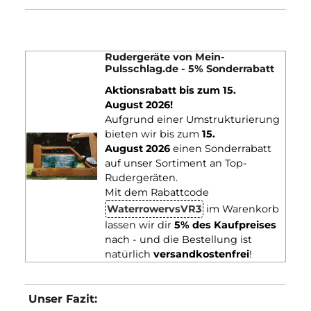
Du hast deine
Entscheidung getroffen und willst nun mit de
Training loslegen
?
Hier
haben wir einen
Schritt für Schritt
Trainingsplan für ein effektives Rudertraining.
Kinomap/Waterrower Connect App:
Mithilfe des
Commodules
ist es euch möglich, euren VR3
Rower
mit der
Kinomap oder der Waterrower Connect
App
verbinden. Bitte beachte, dass ab 2026 der Waterrower S4
standardmäßig mit Bluetooth Funktion ausgeliefert wird.
Mithilfe der Kinomap kannst du gegen
andere Ruderer
antreten
und dich in
spannenden Wettbewerben
messen.
Hierfür zahlst du nach einer Probephase einen monatlichen
Beitrag.
Die
Waterrower Connect App ist komplett kostenlos
und
ermöglicht es dir, deine Fortschritte übersichtlich zu
protokollieren. Du kannst wählen, ob du einfach normal ruder
willst oder in I
ntervallen trainieren möchtest
. Somit steht ein