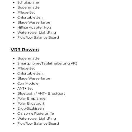
an, welches Gerät die meisten Möglichkeiten für
Verbesserungen gewährleistet. Bei Kauf ab 2026 ist das
ComModule nicht mehr nötig, da der S4 Monitor von Haus aus
mit Bluetooth kommt.
Waterrower Original
:
Laptop-Halterung
Smartphone-Halterung Holz
Tablet-Halterung Alu
Ergatta Upgrade-Set
SmartRow
FlowRow Balance-Board
RowLAX
ComModule
ANT+ Set
Bluetooth / ANT+ Brustgurt
Polar Empfänger
Polar Brustgurt
Ergo-Sitzkissen
Oarsome Rudergriffe
Schutzplane
Bodenmatte
Pflege-Set