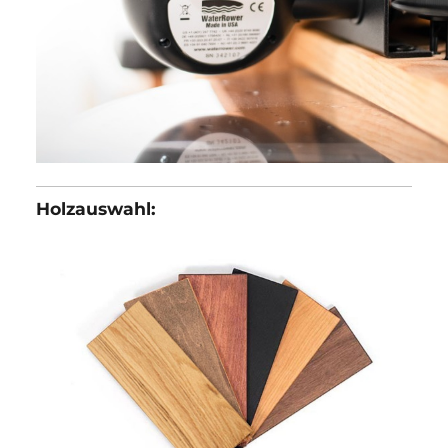
Tatsächlich gibt es seit Neustem eine Tablethalterung für den
VR3 Rower. Somit ist der Abstand in dieser Kategorie nicht me
so hoch, wie zuvor.
Trotzdem geht dieser Punkt an das
originale Modell
, wodurch
sich der Zwischenstand wie folgt ändert:
Waterrower Original 3:2 VR3 Rower