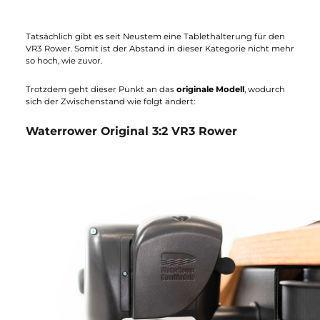
Chlortabletten
Blaue Wasserfarbe
HiRise Adapter Holz
Waterrower LightRing
FlowRow Balance Board
VR3 Rower:
Bodenmatte
Smartphone-/Tablethalterung VR3
Pflege-Set
Chlortabletten
Blaue Wasserfarbe
ComModule
ANT+ Set
Bluetooth / ANT+ Brustgurt
Polar Empfänger
Polar Brustgurt
Ergo-Sitzkissen
Oarsome Rudergriffe
Waterrower LightRing
FlowRow Balance Board