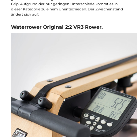
Design:
Nun kommen wir zum Designvergleich der Beiden. Das Desig
der zwei Rower im Allgemeinen ist einfach super stimmig und
stilvoll. Es gibt kaum Fitnessgeräte auf dem Markt, die einen
Raum sogar noch
verschönern und modisch aufbessern
. Ob 
aufgestellten oder im ruderbereiten Zustand, das Rudergerät
von NOHrD macht einfach was her. Beim Look gibt es nur
geringe Differenzen
, die dem Außenstehenden kaum auffallen
Zum Beispiel ist der
Sitz etwas anders gestaltet und beim VR3
mit mehr Riffeln
versehen. Außerdem sind die Schienen des
VR3 etwas kürzer und schmaler
. Der Tank ist genau gleich
groß. Die Fußhalterungen beim VR3 haben zudem etwas meh
Grip. Aufgrund der nur geringen Unterschiede kommt es in
dieser Kategorie zu einem Unentschieden. Der Zwischenstand
ändert sich auf:
Waterrower Original 2:2 VR3 Rower.