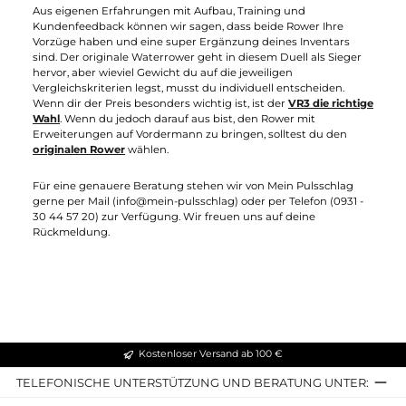
aktiven Training nichts mehr im Weg. Auf weitere Trainingsap
für den Waterrower gehen wir
hier
ein.
Was dich auch interessieren könnte:
Waterrower Performance vs Waterrower Original
Waterrower FAQ: Die häufigsten Fragen zum Rudergerät
Das Flowrow Board für den Waterrower
Die Waterrower Traingsapps
Rudergeräte von Mein-
Pulsschlag.de - 5% Sonderrabatt
Aktionsrabatt bis zum
15.
August
2026
!
Aufgrund einer Umstrukturierung
bieten wir bis zum
15.
August
2026
einen Sonderrabatt