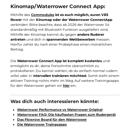
In unserem letzten Punkt des großen Rudergerät Vergleichs
gehen wir auf die Auswahl an Holzarten ein, die es von den
jeweiligen Wasserrudergeräten gibt.
Das originale Modell ist in den Arten
Vintage
,
Eiche
,
Shadow
,
Club
,
Kirsche
und
Nussbaum
erhätlich
. Der
VR3 Rower
wiederum ist nur in der
Farbe Eiche auf dem Markt
. Somit geh
auch der letzte Punkt an das originale Modell, wodurch wir auf
den foglenden Endstand kommen:
Waterrower Original 4:2 VR3 Rower
Trainingsplan: