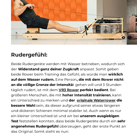
Rudergefühl:
Beide Rudergeräte werden mit Wasser betrieben, wodurch sic
der
Widerstand ganz deiner Zugkraft
anpasst. Somit geben
beide Rower beim Training das Gefühl, als würde man
wirklich
auf dem Wasser rudern.
Eine Person
, die mit dem Rower nich
an die völlige Grenze der Intensitä
t gehen will und 3 Stunden
täglich rudert, ist mit dem
VR3 Rower
perfekt bedient
. Bei
größeren Menschen, die mit
hoher Intensität trainieren
, kann
ein Unterschied zu merken und
der
originale Waterrower
die
bessere Wahl
sein, da dieser aufgrund seiner etwas längeren