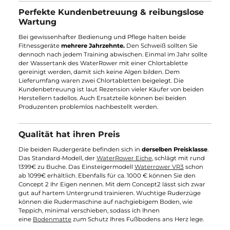
Sekunde genaue Zeitdaten
. So können Sie Ihren
Trainingsfortschritt präzise dokumentieren. Der Concept 2
ermöglicht sogar die Möglichkeit
, online Wettkämpfe
gegen
andere Ruderer anzutreten. Mit der
globalen Bestenliste
ist fü
ein echtes Wettbewerbs-Feeling gesorgt. Die Rangliste
motiviert mich besonders fund treibt mich zu Bestleistungen.
Hier geht der Punkt ganz klar an den Concept2 mit seiner
einzigartigen und anspornenden Community.