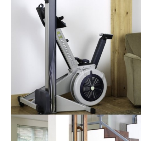
nicht zu verkratzen. Die Wasserstandsanzeige hilft bei der
korrekten Befüllung. Anschließend muss nur noch der
Trainingscomputer kalibriert werden.
Platzsparende Lagerung und Aufbewahrun
Das WaterRower Rudergerät lässt sich
mit einem
Handgriff
senkrecht aufstellen. So verbraucht das Gerät
nicht
mehr Platz als ein Stuhl
. Der Wassertank nimmt dabei eine
stabilisierende Rolle ein. Bevor Sie den Concept 2 senkrecht
aufstellen können, müssen Sie die Laufschiene zuvor mit nur
wenigen Handgriffen auseinander bauen.