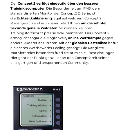
Während die Laufschiene beim WaterRower vollständig aus
Holz besteht, fiel die Wahl beim Concept 2 auf Aluminium.
Die
Sitze gleiten problemlos über beide Schienen
. Weiterhin
unterscheidet sich die Laufschiene in ihrer Höhe. Beim
WaterRower verläuft diese senkrecht zum Boden. Beim Conce
2 steigt die Schiene in ihrer Höhe an. Ein kleines Detail das sich
positiv auf den Muskelaufbau in den Beinen auswirkt.
Der WaterRower bietet einen
sehr komfortablen Sitz
. Um
denselben Sitzkomfort zu erreichen ist beim Concept 2 eine
optionale Sitzauflage nötig, die es aber schon für einen kleinen
Aufpreis zu kaufen gibt.
Die Fußstützen nehmen sich bei beiden Rudergeräten nur
wenig und bieten beim Rudertraining mit Sport- oder
Laufschuhen
top Halt.