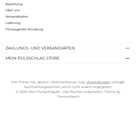
unübertrefflich. Den Punkt für den schnelleren Aufbau gewinn
der Concept 2. Dieser Vorgang nimmt wenige Sekunden in
Anspruch. Beide Rudergeräte teilen sich einen Punkt für
die
einfache Lagerung
. Für mich erzeugt der WaterRower eine
deutlich
angenehmere Geräuschkulisse
. Ich habe in
Erfahrungsberichten gelesen, dass viele Ruderer den
schneidigen Klang des Concept 2 für ihr Training
benötigen.
Wasser- und Luftwiderstand sind zu
unterschiedlich
, um hier einen klaren Gewinner zu ermitteln. I
ihrer Ergonomie und Komfort nehmen sich die beiden
Fitnessgeräte nichts. Der WaterRower verfügt über den
weicheren Sitz. Die Fußstützen sind beim Concept 2 optimal fü
das barfuß Rudern geeignet. Der Concept 2 türmt mit
dem
leistungsstärkeren Trainings
auf. Echtzeitkalibrierung u
Online Wettkämpfe sind genial. Auch bei der Wartung und
Kundenbetreuung teilen sich die beiden Spitzenreiter einen
Punkt. Hier zeigen sich die Hersteller von ihrer besten Seite.
Die
Preisgestaltung ist ausgeglichen
. Aus meiner Sicht richtet
sich der Concept 2 vor allem an Leistungssportler, die mit Hilfe
der spannenden Online Challenges bis an ihr körperliches Limi
gehen wollen. Beim WaterRower stehen Optik,
Geräuschentwicklung und Komfort im Vordergrund. Also
unabhängig ob Sie einer dieser Ergometer zur Verbesserung