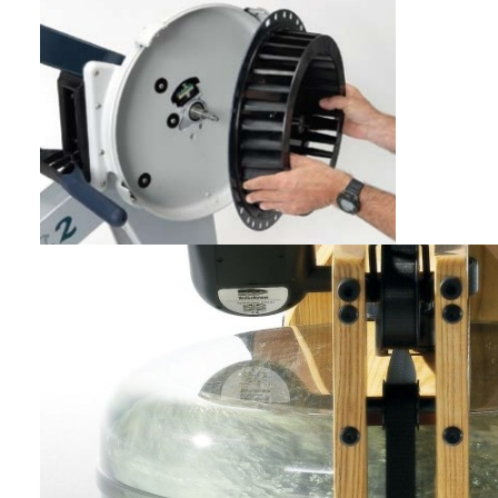
Während beim Concept2 der
Luftwiderstand in 10
Widerstandsstufen regulie
rt wird, ist beim WaterRower mehr
Aufwand vonnöten. Hierfür muss die Füllmenge im Wassertan
verändert werden. Vorteilhaft ist es mehrere Trainingseinheite
voraus zu denken, damit Sie die Füllmenge nicht vor jedem
Training abändern müssen. Fakt: Wasser besitzt eine 860-fach
höhere Dichte als Luft. Um eine doppelte Rudergeschwindigke
zu erreichen müssen Sie also viermal so viel Kraft aufwenden.
Der
Widerstand
ist beim
WaterRower selbstbestimmend
und
ist nicht in Stufen einstellbar. Beide Systeme erzeugen
ausreichend starken Widerstand. Egal ob Kraft-, Cardio- oder
Ausdauertraining.
Bewegungsablauf und Phasen
Beim WaterRower führt jeder Seilzug dazu, dass das Wasser
vom Paddel bewegt, bzw. beschleunigt wird. Deshalb herrscht
von Anfang an ein
sehr hoher Widerstand
. In der Zugphase
drückt das Paddel im Wassertank das Wasser nach Außen,
sodass der Widerstand leicht abnimmt. In der Erholungsphas
nehmen die Rotorblätter an Geschwindigkeit ab und das
Wasser kehrt in seine Ausgangsposition zurück. Dadurch