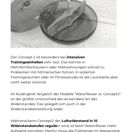
einfach komplett dabei abzuschalten. Jeder der schon mal mit
dem WaterRower trainiert hat, weiß, was für einen optischen
Eindruck das gleitende Wasser im Tank macht. Für das
besondere Aussehen lässt sich das Wasser mit einer
blauen
Wasserfarbe
einfärben. Dank des
geringen
Geräuschpegels
können Sie mit dem Rower problemlos in der
eigenen Wohnung rudern, ohne Nachbarn oder Mitbewohner
zu stören.