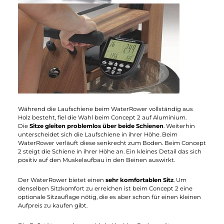
die eingesetzte Kraft direkt sichtbar.
Bestes Rudergefühl - Riemenantrieb oder
Kettenantrieb?
Ein
Kettenantrieb
treibt das Windrad des Concept 2 an. Der
WaterRower hingegen setzt auf einen
Riemenantrieb
. Neben
der guten Dämpfungseigenschaft von Holz und dem leisen
Wasserwiderstand fällt die Klangkulisse beim WaterRower seh
angenehm aus. Der Concept2 erzeugt das genaue Gegenteil.
Die permanenten Luftzüge schneiden durch die Luft und das
Kettenrasseln erinnert sehr an eine Säge.