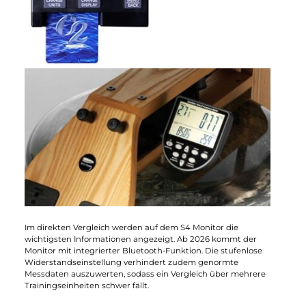
Zwei leistungsstarke Trainingscomputer
Der
Concept 2 verfügt eindeutig über den besseren
Traininigscomputer
. Die Besonderheit am PM3, dem
standardisierten Monitor der Concept2 D Serie, ist
die
Echtzeitkalibrierung
. Egal auf welchem Concept 2
Rudergerät Sie sitzen, dieser liefert Ihnen
auf die zehntel