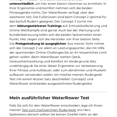
Teppich, minimal verschieben, sodass ich Ihnen
eine
Bodenmatte
zum Schutz Ihres Fußbodens ans Herz lege.
Was dich auch interessieren könnte:
Waterrower Original vs VR3 Rower
Rudergerät Trainingsplan für Anfänger & Fortgeschritten
Waterrower FAQ: Die am häufigsten gestellten Fragen
Rudergeräte von Mein-
Pulsschlag.de - 5% Sonderrabatt
Aktionsrabatt bis zum
15.
August
2026
!