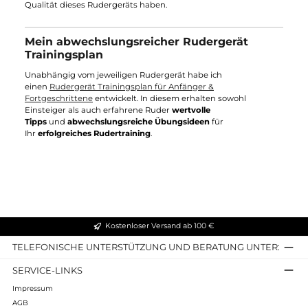
Aufgrund einer Umstrukturierung
bieten wir bis zum
15.
August
2026
einen Sonderrabatt
auf unser Sortiment an Top-
Rudergeräten.
Mit dem Rabattcode
conceptvswaterrower
im
Warenkorb lassen wir dir
5% des
Kaufpreises
nach - und die
Bestellung ist natürlich
versandkostenfrei
!
Mein Fazit
Mein Testbericht hat ergeben, dass keiner von beiden Modelle
besser oder schlechter ist. Alle
beide Rudergeräte sind eine
Investition wert
. Nur bedienen diese Geräte
nicht exakt
dieselbe Zielgruppe
. Deshalb gibt es in meinem Rudergerät
Test keinen
Testsieger
. Der
WaterRower überzeugt in Punkto
Aussehen
. Die Optik der Holz-Rudermaschine ist