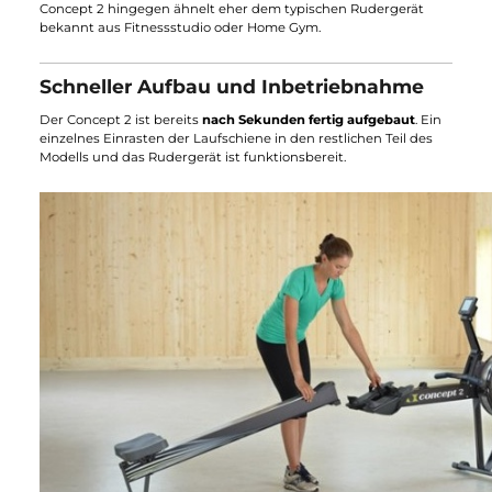
Rudergerät ist, sollten Sie sich nicht zu früh entscheiden.
Der erste Eindruck entscheidet: das
Aussehen
Im Wettstreit um das
elegantere und ästhetischere Aussehen
geht der WaterRower als ganz klarer Sieger hervor. Mit
seinem
natürlichen Holzdesign
wird der WaterRower in jedem
Wohnzimmer zu einem außergewöhnlichen Blickfang. Der
Concept 2 hingegen ähnelt eher dem typischen Rudergerät
bekannt aus Fitnessstudio oder Home Gym.
Schneller Aufbau und Inbetriebnahme
Der Concept 2 ist bereits
nach Sekunden fertig aufgebaut
. Ein
einzelnes Einrasten der Laufschiene in den restlichen Teil des
Modells und das Rudergerät ist funktionsbereit.