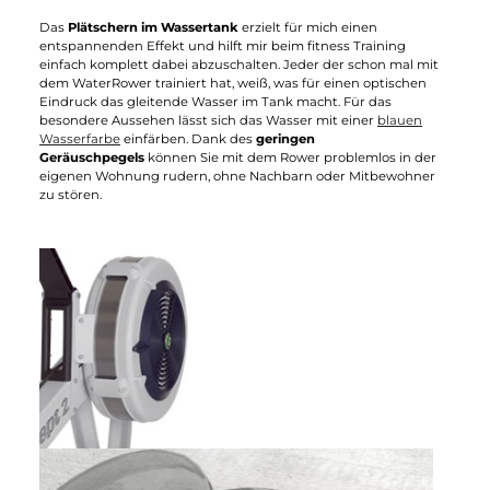
Wasserwiderstand oder Luftwiderstand
WaterRower hat für ihre Rudergeräte ein
patentiertes
Wasserwiderstandssystem
entwickelt. Das
WaterFlywheel
. De
Wasserwiderstand bietet Ihnen die folgende Vorteile:
Natürliches, gelenkschonendes Rudergefühl
Wartungsarm und langlebig
Geringer Geräuschpegel
Das
Plätschern im Wassertank
erzielt für mich einen
entspannenden Effekt und hilft mir beim fitness Training