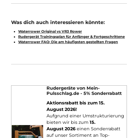
Im direkten Vergleich werden auf dem S4 Monitor die
wichtigsten Informationen angezeigt. Ab 2026 kommt der
Monitor mit integrierter Bluetooth-Funktion. Die stufenlose
Widerstandseinstellung verhindert zudem genormte
Messdaten auszuwerten, sodass ein Vergleich über mehrere
Trainingseinheiten schwer fällt.