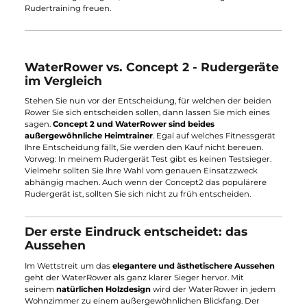
ebenfalls davon ab Ihr halbes Vermögen für ein Rudergerät
auszugeben. Sind Sie aber davon überzeugt in das
Rudertraining einzutauchen, oder führen dies bereits intensiv
durch, dann empfehle ich Ihnen eine der beiden
Rudermaschinen. Das Fitnesstraining mit Rudergeräten in
dieser Preisklasse muss Spaß machen. Dieses Kriterium erfüll
beide Fitnessgeräte. Anstatt sich über die schlechte
Verarbeitung zu ärgern, werden Sie sich zukünftig auf das
Rudertraining freuen.
WaterRower vs. Concept 2 - Rudergerät
im Vergleich
Stehen Sie nun vor der Entscheidung, für welchen der beiden
Rower Sie sich entscheiden sollen, dann lassen Sie mich eines
sagen.
Concept 2 und WaterRower sind beides
außergewöhnliche Heimtrainer
. Egal auf welches Fitnessgerät
Ihre Entscheidung fällt, Sie werden den Kauf nicht bereuen.
Vorweg: In meinem Rudergerät Test gibt es keinen Testsieger.
Vielmehr sollten Sie Ihre Wahl vom genauen Einsatzzweck
abhängig machen. Auch wenn der Concept2 das populärere