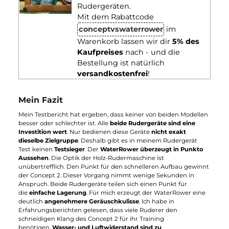
Perfekte Kundenbetreuung & reibungslose
Wartung
Bei gewissenhafter Bedienung und Pflege halten beide
Fitnessgeräte
mehrere Jahrzehnte.
Den Schweiß sollten Sie
dennoch nach jedem Training abwischen. Einmal im Jahr sollt
der Wassertank des WaterRower mit einer Chlortablette
gereinigt werden, damit sich keine Algen bilden. Dem
Lieferumfang waren zwei Chlortabletten beigelegt. Die
Kundenbetreuung ist laut Rezension vieler Käufer von beiden
Herstellern tadellos. Auch Ersatzteile können bei beiden
Produzenten problemlos nachbestellt werden.
Qualität hat ihren Preis
Die beiden Rudergeräte befinden sich in
derselben Preisklass
Das Standard-Modell, der
WaterRower Eiche
, schlägt mit rund
1399€ zu Buche. Das Einsteigermodell
Waterrower VR3
schon
ab 1099€ erhältlich. Ebenfalls für ca. 1000 € können Sie den
Concept 2 Ihr Eigen nennen. Mit dem Concept2 lässt sich zwar
gut auf hartem Untergrund trainieren. Wuchtige Ruderzüge
können die Rudermaschine auf nachgiebigem Boden, wie