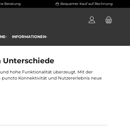
 und persönliche Beratung
Bequemer Kauf a
RAININGSPLÄNE
INFORMATIONEN
▾
▾
nterschiede?
tigsten Unterschiede
 Technologie und hohe Funktionalität überzeugt. Mit de
 vor allem in puncto Konnektivität und Nutzererlebnis