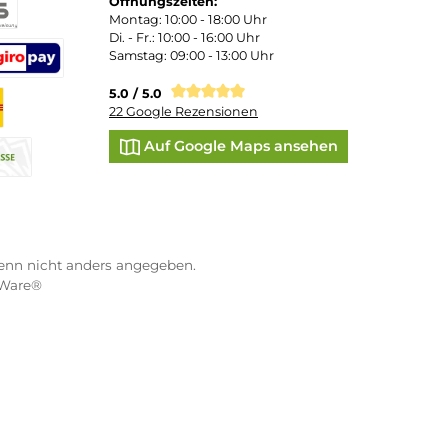
 und persönliche Beratung
Bequemer Kauf a
ND VERSANDARTEN
MEIN-PULSSCHLAG STOR
Kranenkai 12
97070 Würzburg
oder Debitkarte
SEPA Lastschrift
Öffnungszeiten:
Montag: 10:00 - 18:00 Uhr
eps
Di. - Fr.: 10:00 - 16:00 Uhr
Samstag: 09:00 - 13:00 Uhr
co
XXO
Benutzerdefiniertes Bild 3
5.0 / 5.0
22 Google Rezensionen
s Bild 1
hnahme
Auf Google Maps anse