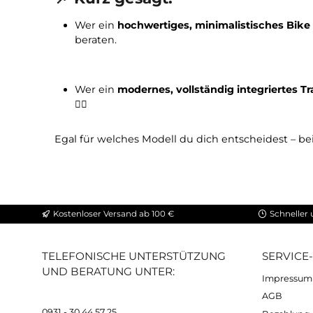
Feature
NOHRD Bik
Design & Maße
✔ Identisch
Widerstandseinstellung
✔ Stufenlos
Planetengetriebe
✔ Vorhand
Tablet-/Smartphone-Halterung
✔ Ja
Touchscreen
❌ Kein Displ
Konnektivität
✔ Direkte 
Empfohlen für
Minimaliste
📌
Kurz gesagt:
Wer ein
hochwertiges, minimalistische
beraten.
Wer ein
modernes, vollständig integrie
🚴‍♂️
Egal für welches Modell du dich entscheides