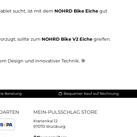
che
e
ellung per Drehscheibe
play im Lenker
tivität für Apps dank integriertem Bildschirm
egriertes digitales Erlebnis möchten
n Apps via Tablet sucht, ist mit dem
NOHRD Bike Eich
ktivität
bevorzugt, sollte zum
NOHRD Bike V2 Eiche
g
it hochwertigem Design und innovativer Technik. 🎯