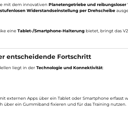
auweise mit dem innovativen
Planetengetriebe und re
 einer
stufenlosen Widerstandseinstellung per Drehs
HRD Bike eine
Tablet-/Smartphone-Halterung
bietet, 
 – Der entscheidende Fortschritt
n Modellen liegt in der
Technologie und Konnektivitä