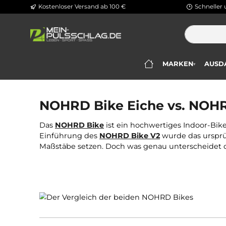
Kostenloser Versand ab 100 €
Sc
m Hauptinhalt springen
Zur Suche springen
Zur Hauptnavigation springen
MARKEN
▾
NOHRD Bike vs NOHRD B
NOHRD Bike Eiche vs. N
Das
NOHRD Bike
ist ein hochwertiges Indoo
Einführung des
NOHRD Bike V2
wurde das u
Maßstäbe setzen. Doch was genau untersche