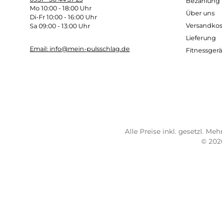
Kostenloser Versand ab 100 €
Sc
TELEFONISCHE UNTERSTÜTZUNG
SER
UND BERATUNG UNTER:
Imp
AG
0931 - 30 44 57 25
Bez
Mo 10:00 - 18:00 Uhr
Übe
Di-Fr 10:00 - 16:00 Uhr
Ver
Sa 09:00 - 13:00 Uhr
Lief
Email: info@mein-pulsschlag.de
Fitn