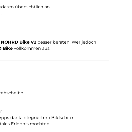
one erfasst werden.
ning nutzen.
ten Trainingsdaten übersichtlich an.
ppelt werden.
, ist mit dem
NOHRD Bike V2
besser beraten. Wer jedo
ische
NOHRD Bike
vollkommen aus.