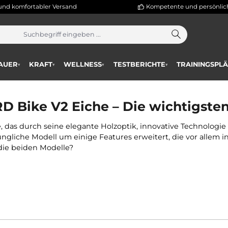
hneller und komfortabler Versand
Kompetente
AUSDAUER
KRAFT
WELLNESS
TESTBERICHTE
T
▾
▾
▾
▾
ike V2: Was sind die U
OHRD Bike V2 Eiche – Die wich
r-Bike, das durch seine elegante Holzoptik, innovative
rsprüngliche Modell um einige Features erweitert, die
idet die beiden Modelle?