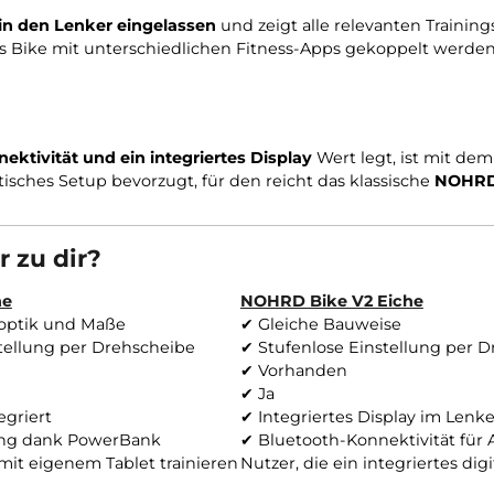
önnen mit externen Apps über ein Tablet oder Smartph
ssen sich über ein Gummiband fixieren und für das Trai
direkt in den Lenker eingelassen
und zeigt alle relevan
nn das Bike mit unterschiedlichen Fitness-Apps geko
 Konnektivität und ein integriertes Display
Wert legt
imalistisches Setup bevorzugt, für den reicht das klass
esser zu dir?