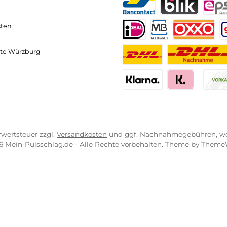
hneller und komfortabler Versand
Kompetente
VICE-LINKS
ZAHLUNGS- U
ressum
B
PayPal
Kredit- 
ahlung
r uns
Bancontact
BLIK
sandkosten
erung
iDEAL
Multiban
O
essgeräte Würzburg
Benutzerdefinierte
Nac