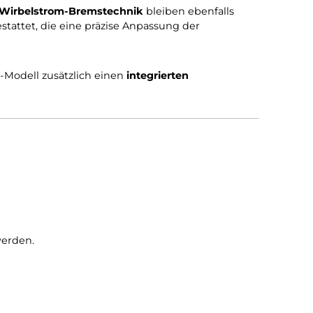
ibungsloser Wirbelstrom-Bremstechnik
bleiben ebenfa
cheibe
ausgestattet, die eine präzise Anpassung der
bringt das V2-Modell zusätzlich einen
integrierten
t
: