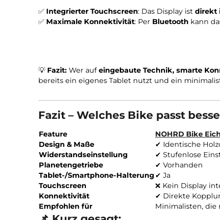
✅
Manuelle Nutzung
: Die Trainingsdaten k
✅
Smartphone-/Tablethalterung
: Geräte la
NOHRD Bike V2
✅
Integrierter Touchscreen
: Das Display ist
✅
Maximale Konnektivität
: Per
Bluetooth
ka
💡
Fazit:
Wer auf
eingebaute Technik, smarte
bereits ein eigenes Tablet nutzt und ein min
Fazit – Welches Bike passt b