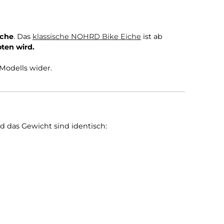
D Bike V2 Eiche
. Das
klassische NOHRD Bike Eiche
ist 
00 € angeboten wird.
ität des V2-Modells wider.
Die Maße und das Gewicht sind identisch: