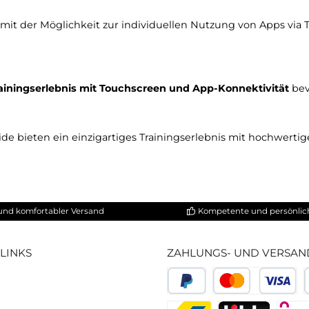
e Eiche
NOHRD Bike V2 Ei
e Holzoptik und Maße
✔ Gleiche Bauweis
e Einstellung per Drehscheibe
✔ Stufenlose Einst
en
✔ Vorhanden
✔ Ja
ay integriert
✔ Integriertes Dis
Kopplung dank PowerBank
✔ Bluetooth-Konnek
n, die mit eigenem Tablet trainieren
Nutzer, die ein int
s Bike
mit der Möglichkeit zur individuellen Nutzung vo
rtes Trainingserlebnis mit Touchscreen und App-Konne
t – beide bieten ein einzigartiges Trainingserlebnis m