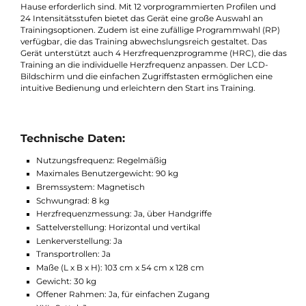
den Handgriffen. Dieses Modell ist leicht zu bedienen und eign
sich perfekt für Einsteiger, die ein effizientes und komfortables
Training zu Hause absolvieren möchten.
Das etwas teurere BH-Fitness Artic mit dem Trainingsprogr
Monitor ist mit einem benutzerfreundlichen Monitor
ausgestattet, der über vorprogrammierte Profile und alle
wesentlichen Funktionen verfügt, die für ein effektives Training
Hause erforderlich sind. Mit 12 vorprogrammierten Profilen un
24 Intensitätsstufen bietet das Gerät eine große Auswahl an
Trainingsoptionen. Zudem ist eine zufällige Programmwahl (R
verfügbar, die das Training abwechslungsreich gestaltet. Das
Gerät unterstützt auch 4 Herzfrequenzprogramme (HRC), die 
Training an die individuelle Herzfrequenz anpassen. Der LCD-
Bildschirm und die einfachen Zugriffstasten ermöglichen eine
intuitive Bedienung und erleichtern den Start ins Training.
Technische Daten:
Nutzungsfrequenz: Regelmäßig
Maximales Benutzergewicht: 90 kg