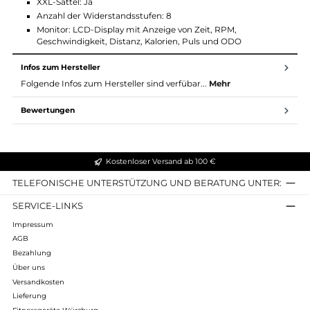
Bremssystem: Magnetisch
Schwungrad: 8 kg
Herzfrequenzmessung: Ja, über Handgriffe
Sattelverstellung: Horizontal und vertikal
Lenkerverstellung: Ja
Transportrollen: Ja
Maße (L x B x H): 103 cm x 54 cm x 128 cm
Gewicht: 30 kg
Offener Rahmen: Ja, für einfachen Zugang
XXL-Sattel: Ja
Anzahl der Widerstandsstufen: 8
Monitor: LCD-Display mit Anzeige von Zeit, RPM,
Geschwindigkeit, Distanz, Kalorien, Puls und ODO
Infos zum Hersteller
Folgende Infos zum Hersteller sind verfübar...
Mehr
Bewertungen