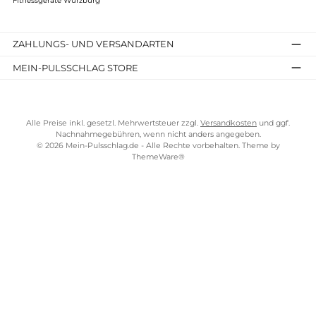
Kostenloser Versand ab 100 €
TELEFONISCHE UNTERSTÜTZUNG UND BERATUNG UNTER
SERVICE-LINKS
Impressum
AGB
Bezahlung
Über uns
Versandkosten
Lieferung
Fitnessgeräte Würzburg
ZAHLUNGS- UND VERSANDARTEN
MEIN-PULSSCHLAG STORE
Alle Preise inkl. gesetzl. Mehrwertsteuer zzgl.
Versandkosten
und gg