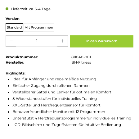
Regulärer Preis:
299,00 €
Preise inkl. MwSt. zzgl. Versandkosten
Lieferzeit: ca. 3-4 Tage
auswählen
Version
Standard
Mit Programmen
Produkt Anzahl: Gib den gewünschten Wert ein oder benutze die Schaltflächen um die Anz
In den Warenkorb
Produktnummer:
811040-001
Hersteller:
BH-Fitness
Highlights:
Ideal für Anfänger und regelmäßige Nutzung
Einfacher Zugang durch offenen Rahmen
Verstellbarer Sattel und Lenker für optimalen Komfort
8 Widerstandsstufen für individuelles Training
XXL-Sattel und Herzfrequenzsensor für Komfort