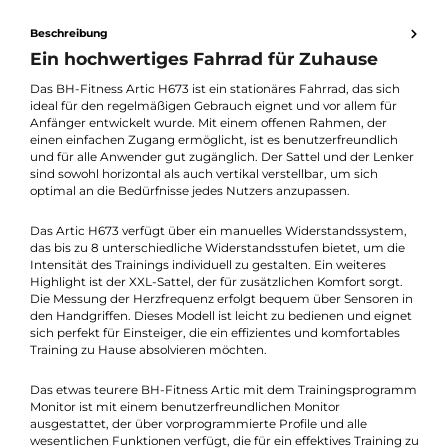
Benutzerfreundlicher Monitor mit 12 Programmen
Unterstützt 4 Herzfrequenzprogramme für individuelles Trai
LCD-Bildschirm und Zugriffstasten für intuitive Bedienung
Beschreibung
Ein hochwertiges Fahrrad für Zuhause
Das BH-Fitness Artic H673 ist ein stationäres Fahrrad, das sich
ideal für den regelmäßigen Gebrauch eignet und vor allem für
Anfänger entwickelt wurde. Mit einem offenen Rahmen, der
einen einfachen Zugang ermöglicht, ist es benutzerfreundlich
und für alle Anwender gut zugänglich. Der Sattel und der Lenk
sind sowohl horizontal als auch vertikal verstellbar, um sich
optimal an die Bedürfnisse jedes Nutzers anzupassen.
Das Artic H673 verfügt über ein manuelles Widerstandssystem
das bis zu 8 unterschiedliche Widerstandsstufen bietet, um di
Intensität des Trainings individuell zu gestalten. Ein weiteres
Highlight ist der XXL-Sattel, der für zusätzlichen Komfort sorgt.
Die Messung der Herzfrequenz erfolgt bequem über Sensoren 