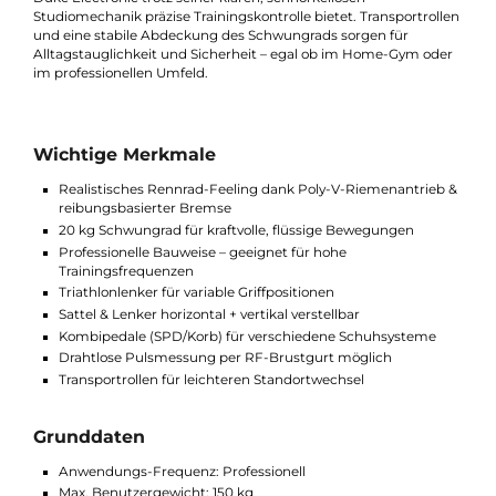
und das große Anpassungsspektrum ermöglichen ein
komfortables und effizientes Indoor-Cycling auf jedem
Leistungsniveau.
Der integrierte LCD-Trainingscomputer zeigt die wichtigsten
Werte wie Zeit, Distanz, Geschwindigkeit, U/min und Puls an. E
drahtlose Pulsmessung per RF-Brustgurt ist möglich, womit d
Duke Electronic trotz seiner klaren, schnörkellosen
Studiomechanik präzise Trainingskontrolle bietet. Transportroll
und eine stabile Abdeckung des Schwungrads sorgen für
Alltagstauglichkeit und Sicherheit – egal ob im Home-Gym ode
im professionellen Umfeld.
Wichtige Merkmale
Realistisches Rennrad-Feeling dank Poly-V-Riemenantrieb
reibungsbasierter Bremse
20 kg Schwungrad für kraftvolle, flüssige Bewegungen
Professionelle Bauweise – geeignet für hohe
Trainingsfrequenzen
Triathlonlenker für variable Griffpositionen