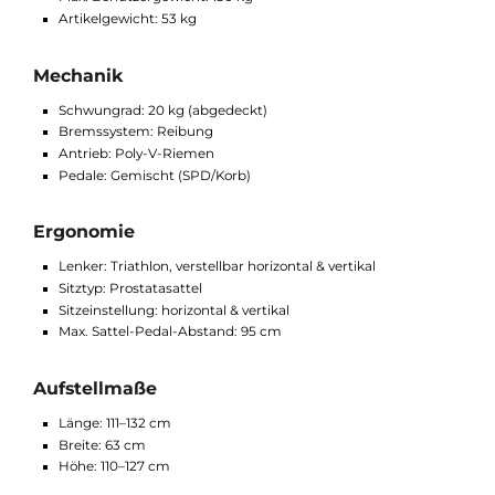
Sattel & Lenker horizontal + vertikal verstellbar
Kombipedale (SPD/Korb) für verschiedene Schuhsysteme
Drahtlose Pulsmessung per RF-Brustgurt möglich
Transportrollen für leichteren Standortwechsel
Grunddaten
Anwendungs-Frequenz: Professionell
Max. Benutzergewicht: 150 kg
Artikelgewicht: 53 kg
Mechanik
Schwungrad: 20 kg (abgedeckt)
Bremssystem: Reibung
Antrieb: Poly-V-Riemen
Pedale: Gemischt (SPD/Korb)
Ergonomie