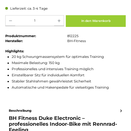
Regulärer Preis:
1.879,00 €
Preise inkl. MwSt. zzgl. Versandkosten
Lieferzeit: ca. 3-4 Tage
Produkt Anzahl: Gib den gewünschten Wert ein oder benutze die Schaltflächen um die Anz
In den Warenkorb
Produktnummer:
812225
Hersteller:
BH-Fitness
Highlights:
20 kg Schwungmassensystem für optimales Training
Maximale Belastung: 150 kg
Professionelles und intensives Training möglich
Einstellbarer Sitz für individuellen Komfort
Stabiler Stahlrahmen gewährleistet Sicherheit
Automatische und Hakenpedale für vielseitiges Training