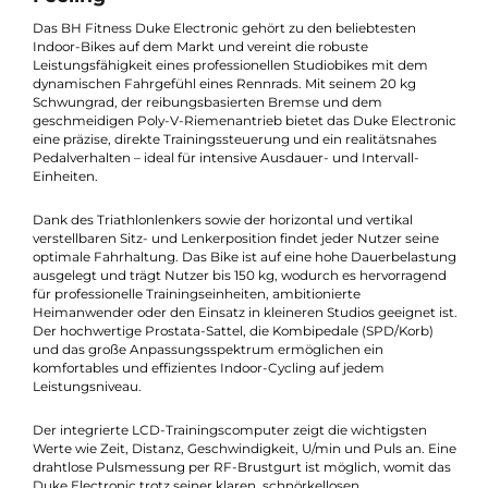
Beschreibung
BH Fitness Duke Electronic –
professionelles Indoor-Bike mit Rennrad-
Feeling
Das BH Fitness Duke Electronic gehört zu den beliebtesten
Indoor-Bikes auf dem Markt und vereint die robuste
Leistungsfähigkeit eines professionellen Studiobikes mit dem
dynamischen Fahrgefühl eines Rennrads. Mit seinem 20 kg
Schwungrad, der reibungsbasierten Bremse und dem
geschmeidigen Poly-V-Riemenantrieb bietet das Duke Electro
eine präzise, direkte Trainingssteuerung und ein realitätsnahes
Pedalverhalten – ideal für intensive Ausdauer- und Intervall-
Einheiten.
Dank des Triathlonlenkers sowie der horizontal und vertikal
verstellbaren Sitz- und Lenkerposition findet jeder Nutzer seine
optimale Fahrhaltung. Das Bike ist auf eine hohe Dauerbelast
ausgelegt und trägt Nutzer bis 150 kg, wodurch es hervorrage
für professionelle Trainingseinheiten, ambitionierte
Heimanwender oder den Einsatz in kleineren Studios geeignet i
Der hochwertige Prostata-Sattel, die Kombipedale (SPD/Korb)