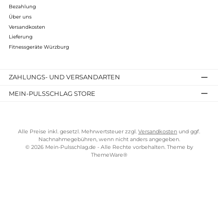
Infos zum Hersteller
Folgende Infos zum Hersteller sind verfübar...
Mehr
Bewertungen
Kostenloser Versand ab 100 €
TELEFONISCHE UNTERSTÜTZUNG UND BERATUNG UNTER
SERVICE-LINKS
Impressum
AGB
Bezahlung
Über uns
Versandkosten
Lieferung
Fitnessgeräte Würzburg