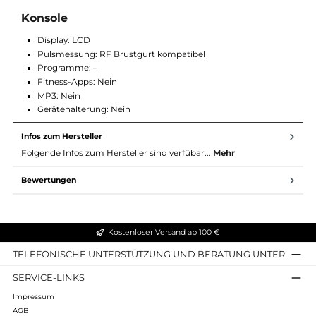
Lenker: Triathlon, verstellbar horizontal & vertikal
Sitztyp: Prostatasattel
Sitzeinstellung: horizontal & vertikal
Max. Sattel-Pedal-Abstand: 95 cm
Aufstellmaße
Länge: 111–132 cm
Breite: 63 cm
Höhe: 110–127 cm
Konsole
Display: LCD
Pulsmessung: RF Brustgurt kompatibel
Programme: –
Fitness-Apps: Nein
MP3: Nein
Gerätehalterung: Nein