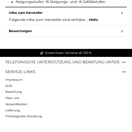
Maße: 140 x 50 x 122 cm
Schwunggewicht: Entspricht 16 kg
Bremssystem: Magnetisch
Übertragung: Poly-V Riemen
Intensitätsstufen: 32
Programme: 4 vordefinierte Programme
Display: Dreifarbig beleuchtetes LCD
Konnektivität: FTMS Bluetooth, kompatibel mit Zwift,
Kinomap, TrainerRoad
Lenker- und Sitzeinstellung: Horizontale und vertikale
Verstellbarkeit
Neigungsstufen: 16 Steigungs- und -8 Gefällestufen
Infos zum Hersteller
Folgende Infos zum Hersteller sind verfübar...
Mehr
Bewertungen