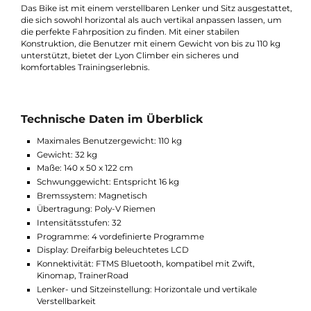
dich problemlos mit beliebten Fitness-Apps wie Zwift, Kinoma
und TrainerRoad verbinden kannst. Diese Konnektivität
ermöglicht dir ein interaktives Trainingserlebnis, bei dem du di
mit anderen messen oder virtuelle Strecken weltweit erkunde
kannst.
Komfortable Anpassung und stabile
Konstruktion
Das Bike ist mit einem verstellbaren Lenker und Sitz ausgestatt
die sich sowohl horizontal als auch vertikal anpassen lassen, u
die perfekte Fahrposition zu finden. Mit einer stabilen
Konstruktion, die Benutzer mit einem Gewicht von bis zu 110 k
unterstützt, bietet der Lyon Climber ein sicheres und
komfortables Trainingserlebnis.
Technische Daten im Überblick
Maximales Benutzergewicht: 110 kg
Gewicht: 32 kg