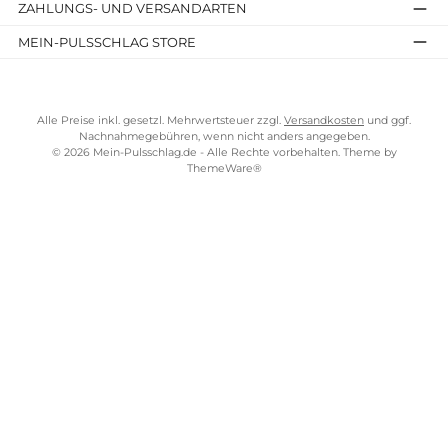
Kostenloser Versand ab 100 €
TELEFONISCHE UNTERSTÜTZUNG UND BERATUNG UNTER
SERVICE-LINKS
Impressum
AGB
Bezahlung
Über uns
Versandkosten
Lieferung
Fitnessgeräte Würzburg
ZAHLUNGS- UND VERSANDARTEN
MEIN-PULSSCHLAG STORE
Alle Preise inkl. gesetzl. Mehrwertsteuer zzgl.
Versandkosten
und gg