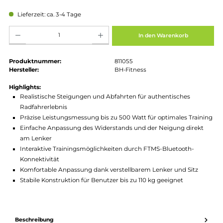
Regulärer Preis:
1.199,00 €
Preise inkl. MwSt. zzgl. Versandkosten
Lieferzeit: ca. 3-4 Tage
Produkt Anzahl: Gib den gewünschten Wert ein oder benutze die Schaltflächen um die Anz
In den Warenkorb
Produktnummer:
811055
Hersteller:
BH-Fitness
Highlights:
Realistische Steigungen und Abfahrten für authentisches
Radfahrerlebnis
Präzise Leistungsmessung bis zu 500 Watt für optimales Trai
Einfache Anpassung des Widerstands und der Neigung direk
am Lenker
Interaktive Trainingsmöglichkeiten durch FTMS-Bluetooth-
Konnektivität
Komfortable Anpassung dank verstellbarem Lenker und Sitz