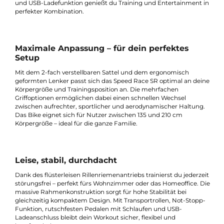
Das Highlight: Das integrierte 10" Touchdisplay. Es liefert dir all
Trainingsdaten in Echtzeit und bietet Zugang zu beliebten Ap
wie Kinomap, Zwift oder HAMMER Workouts. Ob Musik, Filme
oder geführte Workouts – mit Bluetooth, WLAN, Lautsprecher
und USB-Ladefunktion genießt du Training und Entertainment
perfekter Kombination.
Maximale Anpassung – für dein perfektes
Setup
Mit dem 2-fach verstellbaren Sattel und dem ergonomisch
geformten Lenker passt sich das Speed Race SR optimal an de
Körpergröße und Trainingsposition an. Die mehrfachen
Griffoptionen ermöglichen dabei einen schnellen Wechsel
zwischen aufrechter, sportlicher und aerodynamischer Haltun
Das Bike eignet sich für Nutzer zwischen 135 und 210 cm
Körpergröße – ideal für die ganze Familie.