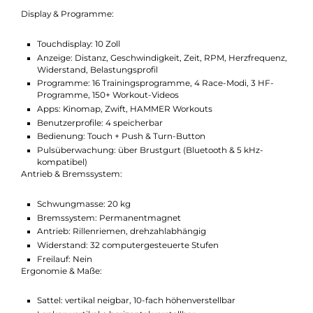
Integrierte Sicherheitsfunktion – Not-Stopp per Knopfdruc
USB-Ladefunktion – Smartphone oder Tablet direkt am Bik
laden
Rutschfeste Pedale mit Schlaufen – sicherer Halt auch bei
hoher Frequenz
Kompatibel mit Brustgurten (Bluetooth & 5 kHz)
Transportrollen – leicht verschiebbar, überall einsetzbar
Technische Daten
Display & Programme:
Touchdisplay: 10 Zoll
Anzeige: Distanz, Geschwindigkeit, Zeit, RPM, Herzfrequen
Widerstand, Belastungsprofil
Programme: 16 Trainingsprogramme, 4 Race-Modi, 3 HF-
Programme, 150+ Workout-Videos
Apps: Kinomap, Zwift, HAMMER Workouts
Benutzerprofile: 4 speicherbar
Bedienung: Touch + Push & Turn-Button
Pulsüberwachung: über Brustgurt (Bluetooth & 5 kHz-