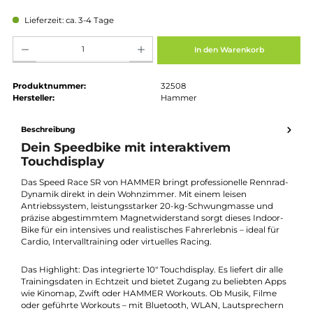
Regulärer Preis:
1.299,00 €
Preise inkl. MwSt. zzgl. Versandkosten
Lieferzeit: ca. 3-4 Tage
Produkt Anzahl: Gib den gewünschten Wert ein oder benutze die Schaltflächen um die Anz
In den Warenkorb
Produktnummer:
32508
Hersteller:
Hammer
Beschreibung
Dein Speedbike mit interaktivem
Touchdisplay
Das Speed Race SR von HAMMER bringt professionelle Rennra
Dynamik direkt in dein Wohnzimmer. Mit einem leisen
Antriebssystem, leistungsstarker 20-kg-Schwungmasse und
präzise abgestimmtem Magnetwiderstand sorgt dieses Indoor
Bike für ein intensives und realistisches Fahrerlebnis – ideal für
Cardio, Intervalltraining oder virtuelles Racing.