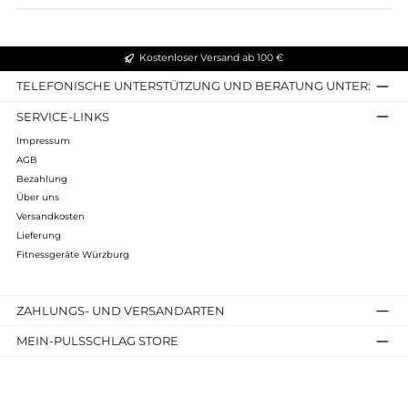
WLAN, Bluetooth, USB
Lautsprecher, 360° drehbare Tablethalterung
App-Kompatibilität: Kinomap, Zwift, HAMMER Workouts
Lieferumfang & Hinweise
Gerät: HAMMER Speed Race SR
Zubehör: Werkzeug, Aufbau-/Bedienungsanleitung
Lieferung: 4–8 Werktage (frei Bordsteinkante)
Hersteller: HAMMER Sport AG, Neu-Ulm, Deutschland
Infos zum Hersteller
Folgende Infos zum Hersteller sind verfübar...
Mehr
Bewertungen
Kostenloser Versand ab 100 €
TELEFONISCHE UNTERSTÜTZUNG UND BERATUNG UNTER
SERVICE-LINKS