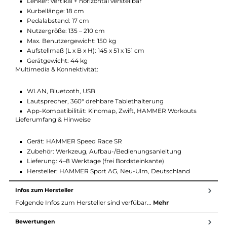
kompatibel)
Antrieb & Bremssystem:
Schwungmasse: 20 kg
Bremssystem: Permanentmagnet
Antrieb: Rillenriemen, drehzahlabhängig
Widerstand: 32 computergesteuerte Stufen
Freilauf: Nein
Ergonomie & Maße:
Sattel: vertikal neigbar, 10-fach höhenverstellbar
Lenker: vertikal + horizontal verstellbar
Kurbellänge: 18 cm
Pedalabstand: 17 cm
Nutzergröße: 135 – 210 cm
Max. Benutzergewicht: 150 kg
Aufstellmaß (L x B x H): 145 x 51 x 151 cm
Gerätgewicht: 44 kg
Multimedia & Konnektivität: