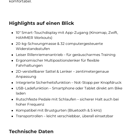
Leise, stabil, durchdacht
Dank des flüsterleisen Rillenriemenantriebs trainierst du jederz
störungsfrei – perfekt fürs Wohnzimmer oder das Homeoffice. 
massive Rahmenkonstruktion sorgt für hohe Stabilität bei
gleichzeitig kompaktem Design. Mit Transportrollen, Not-Stop
Funktion, rutschfesten Pedalen mit Schlaufen und USB-
Ladeanschluss bleibt dein Workout sicher, flexibel und
komfortabel.
Highlights auf einen Blick
10" Smart-Touchdisplay mit App-Zugang (Kinomap, Zwift,
HAMMER Workouts)
20-kg-Schwungmasse & 32 computergesteuerte
Widerstandsstufen
Leiser Rillenriemenantrieb – für geräuscharmes Training
Ergonomischer Multipositionslenker für flexible
Fahrhaltungen
2D-verstellbarer Sattel & Lenker – zentimetergenaue
Anpassung