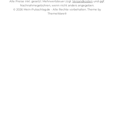
Impressum
AGB
Bezahlung
Über uns
Versandkosten
Lieferung
Fitnessgeräte Würzburg
ZAHLUNGS- UND VERSANDARTEN
MEIN-PULSSCHLAG STORE
Alle Preise inkl. gesetzl. Mehrwertsteuer zzgl.
Versandkosten
und gg
Nachnahmegebühren, wenn nicht anders angegeben.
© 2026 Mein-Pulsschlag.de - Alle Rechte vorbehalten. Theme by
ThemeWare®