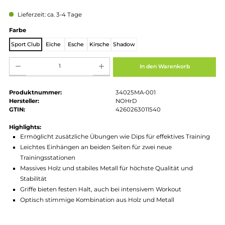
Regulärer Preis:
209,00 €
Preise inkl. MwSt. zzgl. Versandkosten
Lieferzeit: ca. 3-4 Tage
auswählen
Farbe
Sport Club
Eiche
Esche
Kirsche
Shadow
Produkt Anzahl: Gib den gewünschten Wert ein oder benutze die Schaltflächen um die Anz
In den Warenkorb
Produktnummer:
34025MA-001
Hersteller:
NOHrD
GTIN:
4260263011540
Highlights:
Ermöglicht zusätzliche Übungen wie Dips für effektives Train
Leichtes Einhängen an beiden Seiten für zwei neue
Trainingsstationen
Massives Holz und stabiles Metall für höchste Qualität und
Stabilität