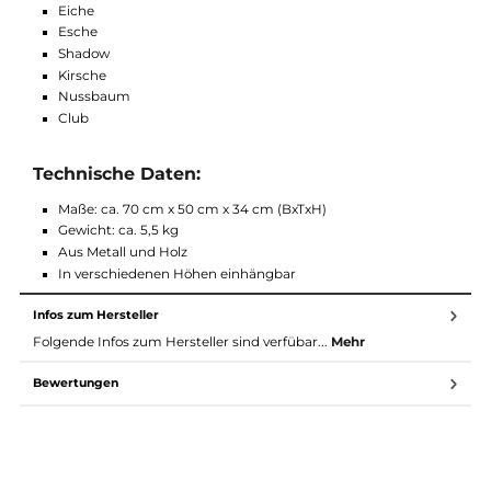
stimmig aus und macht Ihre Wallbar noch schicker und
modischer. Somit ist der Multi-Adapter die ideale Wahl, wenn S
noch mehr Muskelgruppen effektiv trainieren wollen.
Verfügbare Variationen:
Eiche
Esche
Shadow
Kirsche
Nussbaum
Club
Technische Daten:
Maße: ca. 70 cm x 50 cm x 34 cm (BxTxH)
Gewicht: ca. 5,5 kg
Aus Metall und Holz
In verschiedenen Höhen einhängbar