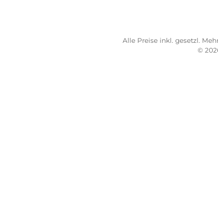
AG
0931 - 30 44 57 25
Bez
Mo 10:00 - 18:00 Uhr
Übe
Di-Fr 10:00 - 16:00 Uhr
Ver
Sa 09:00 - 13:00 Uhr
Lief
Email: info@mein-pulsschlag.de
Fitn
Alle Preise inkl. geset