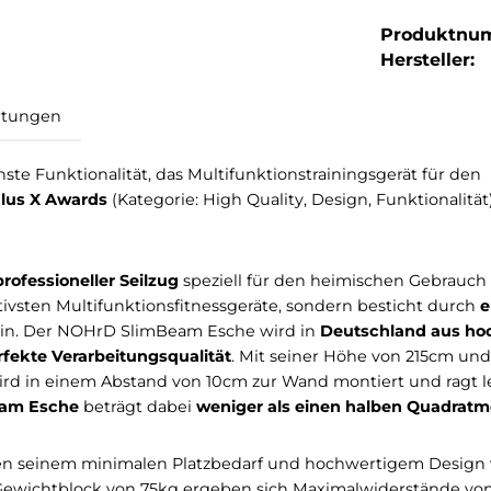
Produktnu
Hersteller:
Bewertungen
höchste Funktionalität, das Multifunktionstrainingsge
 des Plus X Awards
(Kategorie: High Quality, Design, Fu
t ein
professioneller Seilzug
speziell für den heimisch
er effektivsten Multifunktionsfitnessgeräte, sondern bes
iente ein. Der NOHrD SlimBeam Esche wird in
Deutsch