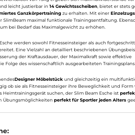
rch
perfekte Verarbeitungsqualität
. Mit seiner Höhe v
, er wird in einem Abstand von 10cm zur Wand montiert
SlimBeam Esche
beträgt dabei
weniger als einen halb
 neben seinem minimalen Platzbedarf und hochwertig
t einem Gewichtblock von 75kg ergeben sich Maximalwi
estuft und leicht justierbar in
14 Gewichtsscheiben
, bi
soptimiertes Ganzkörpertraining
zu erhalten. Mit eine
tet der SlimBeam maximal funktionale Trainingsentfalt
ndern um bei Bedarf das Maximalgewicht zu erhöhen.
eam Esche werden sowohl Fitnesseinsteiger als auch 
ng vorbereitet. Eine Vielzahl an detailliert beschrieben
e Verbesserung der Kraftausdauer, der Maximalkraft sowi
sind die Folge des wissenschaftlich ausgearbeiteten Tr
nsprechendes
Designer Möbelstück
und gleichzeitig ein