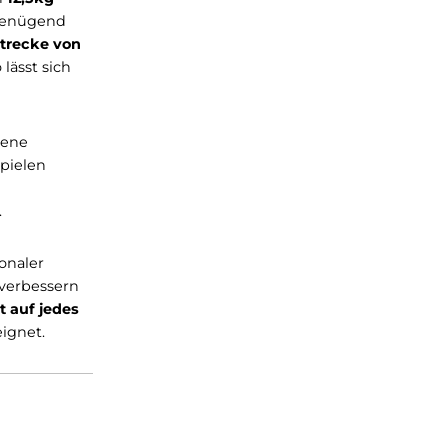
on 215cm und Breite von
 und ragt lediglich
en Quadratmeter
.
em Design vor allem
derstände von
12,5kg
etet er stets genügend
r
Einzelzugstrecke von
ung. Ebenso lässt sich
fortgeschrittene
en Übungsbeispielen
e effektive
ainingsplans.
 multifunktionaler