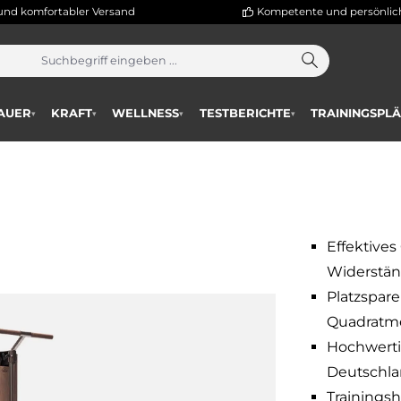
hneller und komfortabler Versand
Kompetente
AUSDAUER
KRAFT
WELLNESS
TESTBERICHTE
T
▾
▾
▾
▾
Effektive
Widerstän
Platzspare
Quadratme
Hochwerti
Deutschla
Trainingsh