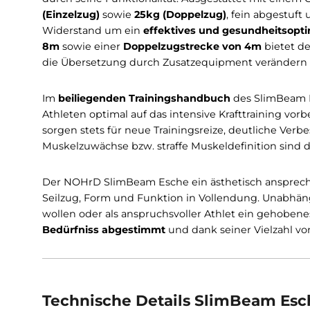
Eschenholz Furnier gefertigt
und besticht du
40cm ist er auch auf engstem Raum einsetzbar
20cm tief in den Raum. Die
Grundfläche des 
Der NOHrD SlimBeam Esche überzeugt jedoch
durch seine Funktionalität. Ausgestattet mi
(Einzelzug)
sowie
25kg (Doppelzug)
, fein abg
Widerstand um ein
effektives und gesundheit
8m
sowie einer
Doppelzugstrecke von 4m
bie
die Übersetzung durch Zusatzequipment verä
Im
beiliegenden Trainingshandbuch
des SlimB
Athleten optimal auf das intensive Krafttraini
sorgen stets für neue Trainingsreize, deutlich
Muskelzuwächse bzw. straffe Muskeldefinition 
Der NOHrD SlimBeam Esche ein ästhetisch a