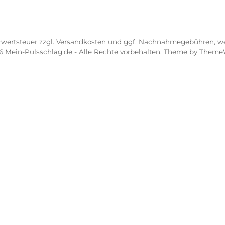
B
PayPal
Kredit- 
ahlung
r uns
Bancontact
BLIK
sandkosten
erung
iDEAL
Multiban
O
essgeräte Würzburg
Benutzerdefinierte
Klar
Nachnahme
Vorkasse
zl. Mehrwertsteuer zzgl.
Versandkosten
und ggf. Nachnahmeg
© 2026 Mein-Pulsschlag.de - Alle Rechte vorbehalten. Th