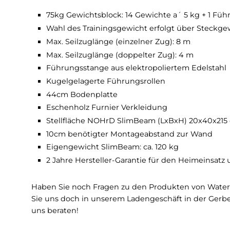
Seilzug, Form und Funktion in Vollendung. Un
wollen oder als anspruchsvoller Athlet ein ge
Bedürfniss abgestimmt
und dank seiner Viel
Technische Details SlimBeam
75kg Gewichtsblock: 14 Gewichte a´ 5 kg 
Wahl des Trainingsgewicht erfolgt über S
Max. Seilzuglänge (einzelner Zug): 8 m
Max. Seilzuglänge (doppelter Zug): 4 m
Führungsstange aus elektropoliertem Edel
Kugelgelagerte Führungsrollen
44cm Bodenplatte
Eschenholz Furnier Verkleidung