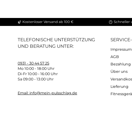
Stellfläche NOHrD SlimBeam (LxBxH) 20x
10cm benötigter Montageabstand zur Wa
Eigengewicht SlimBeam: ca. 120 kg
2 Jahre Hersteller-Garantie für den Heimei
Haben Sie noch Fragen zu den Produkten v
Sie uns doch in unserem Ladengeschäft in der 
uns beraten!
Kostenloser Versand ab 100 €
Sc
TELEFONISCHE UNTERSTÜTZUNG
SER
UND BERATUNG UNTER:
Imp