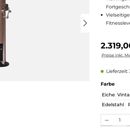
Fortgeschr
Vielseitig
Fitnesslev
Regulärer Pre
2.319,
Preise inkl. M
Lieferzeit
auswä
Farbe
Eiche
Vint
Edelstahl
Produkt Anzahl: 