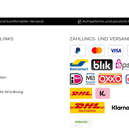
40x215 cm
nd
nsatz und den professionellen Einsatz
on WaterRower und kommen aus Würzburg oder Umge
Gerberstraße 11, 97070 Würzburg (Eingang: Kranenkai 1
hneller und komfortabler Versand
Kompetente
VICE-LINKS
ZAHLUNGS- U
ressum