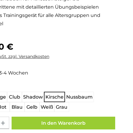
ittene mit detaillierten Übungsbeispielen
es Trainingsgerät für alle Altersgruppen und
el
is:
00 €
wSt. zzgl. Versandkosten
: 3-4 Wochen
hlen
age
Club
Shadow
Kirsche
Nussbaum
Rot
Blau
Gelb
Weiß
Grau
Gib den gewünschten Wert ein oder benutze die Schaltflächen um die Anza
In den Warenkorb