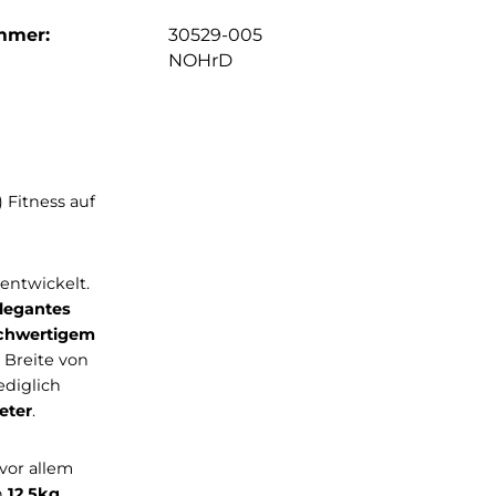
mmer:
30529-005
NOHrD
rät für den
nktionalität) Fitness auf
en Gebrauch entwickelt.
ticht durch
elegantes
land aus hochwertigem