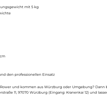
abhängig ob sie als Fitnesseinsteiger ihre Beweglichk
hobenes Heimtrainingsgerät suchen, der Slim Beam Esch
zahl von Übungsmöglichkeiten
perfekt für Sportler jed
 Esche:
+ 1 Führungsgewicht mit 5 kg
teckgewichte
stahl