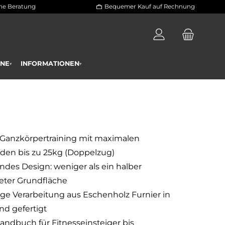
 und persönliche Beratung
Bequemer Kauf a
RAININGSPLÄNE
INFORMATIONEN
▾
▾
s Ganzkörpertraining mit maximalen
den bis zu 25kg (Doppelzug)
ndes Design: weniger als ein halber
ter Grundfläche
ge Verarbeitung aus Eschenholz Furnier in
nd gefertigt
andbuch für Fitnesseinsteiger bis