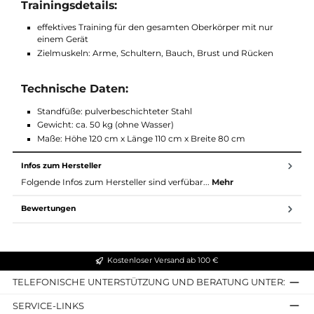
selbstbestimmend und stellt sich bei jeder einzelnen
Bewegungen auf den Nutzer ein: je stärker der Kraftaufwa
desto größer ist auch der Wasserwiderstand
Kurbeln sind höhenverstellbar und ermöglichen in
verschiedenen Positionen eine unterschiedliche
Trainingsintensität: Je kleiner die Umdrehung, desto höher
die Intensität des Trainings
ergonomischer Sitz kann an beiden Seiten in jeweils drei
unterschiedlichen Höhen befestigt werden
Stellfüße bieten Platz für jeden Nutzer, sogar Rollstuhlfahre
können an das Gerät heranfahren und Trainieren
Trainingsdetails:
effektives Training für den gesamten Oberkörper mit nur
einem Gerät
Zielmuskeln: Arme, Schultern, Bauch, Brust und Rücken
Technische Daten:
Standfüße: pulverbeschichteter Stahl
Gewicht: ca. 50 kg (ohne Wasser)