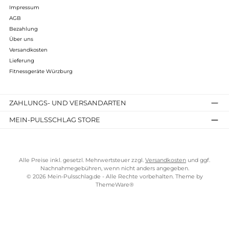
Maße: Höhe 120 cm x Länge 110 cm x Breite 80 cm
Infos zum Hersteller
Folgende Infos zum Hersteller sind verfübar...
Mehr
Bewertungen
Kostenloser Versand ab 100 €
TELEFONISCHE UNTERSTÜTZUNG UND BERATUNG UNTER
SERVICE-LINKS
Impressum
AGB
Bezahlung
Über uns
Versandkosten
Lieferung