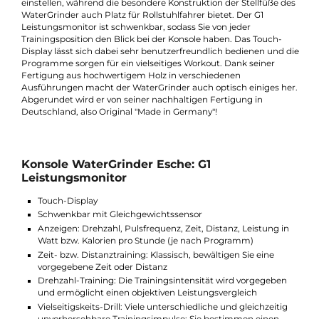
je stärker Sie Grinden, desto höher auch der Widerstand. Die
Kurbeln des WaterGrinder sind höhenverstellbar und mit
bequemen Griffen ausgestattet. Auch hier können Sie den
Trainingseffekt selbst bestimmen: Je kleiner die Umdrehung,
desto größer die Intensität.
Der ergonomische Sitz lässt sich beidseitig in drei Höhen
einstellen, während die besondere Konstruktion der Stellfüße d
WaterGrinder auch Platz für Rollstuhlfahrer bietet. Der G1
Leistungsmonitor ist schwenkbar, sodass Sie von jeder
Trainingsposition den Blick bei der Konsole haben. Das Touch-
Display lässt sich dabei sehr benutzerfreundlich bedienen und 
Programme sorgen für ein vielseitiges Workout. Dank seiner
Fertigung aus hochwertigem Holz in verschiedenen
Ausführungen macht der WaterGrinder auch optisch einiges h
Abgerundet wird er von seiner nachhaltigen Fertigung in
Deutschland, also Original "Made in Germany"!
Konsole WaterGrinder Esche: G1
Leistungsmonitor