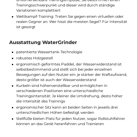
Touch-Display
Schwenkbar mit Gleichgewichtssensor
Anzeigen: Drehzahl, Pulsfrequenz, Zeit, Distanz, Leistung i
Watt bzw. Kalorien pro Stunde (je nach Programm)
Zeit- bzw. Distanztraining: Klassisch, bewältigen Sie eine
vorgegebene Zeit oder Distanz
Drehzahl-Training: Die Trainingsintensität wird vorgegeben
und ermöglicht einen objektiven Leistungsvergleich
Vielseitigskeits-Drill: Viele unterschiedliche und gleichzeiti
unvorhersehbare Trainingsimpulse; Sie bestimmen einen
Trainingsschwerpunkt und dieser wird durch ständige
Variationen komplettiert
Wettkampf-Training: Treten Sie gegen einen virtuellen ode
realen Gegner an: Wer hisst die meisten Segel? Für Intensi
ist gesorgt
Ausstattung WaterGrinder
patentierte Wassertank-Technologie
robustes Holzgestell
ergonomisch geformtes Paddel, der Wasserwiderstand ist