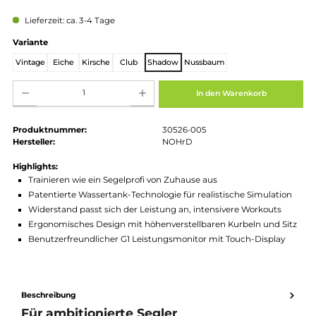
Regulärer Preis:
2.099,00 €
Preise inkl. MwSt. zzgl. Versandkosten
Lieferzeit: ca. 3-4 Tage
auswählen
Variante
Vintage
Eiche
Kirsche
Club
Shadow
Nussbaum
Produkt Anzahl: Gib den gewünschten Wert ein oder benutze die Schaltflächen um die Anz
In den Warenkorb
Produktnummer:
30526-005
Hersteller:
NOHrD
Highlights:
Trainieren wie ein Segelprofi von Zuhause aus
Patentierte Wassertank-Technologie für realistische Simulati
Widerstand passt sich der Leistung an, intensivere Workouts
Ergonomisches Design mit höhenverstellbaren Kurbeln und S
Benutzerfreundlicher G1 Leistungsmonitor mit Touch-Displa