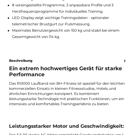
komfortables Laufgefühl - gelenkschonend.
Kompaktes und platzsparendes Design trotz robuster Bauwei
einfach zusammenklappbar.
Integrierte Lautsprecher, MP3-Anschluss und Bluetooth-
Verbindung für Unterhaltung und Konnektivität.
8 voreingestellte Programme, 3 anpassbare Profile und 3
Herzfrequenzprogramme für individuelles Training.
LED-Display zeigt wichtige Trainingsdaten - optionaler
telemetrischer Brustgurt zur Pulsmessung.
Maximales Benutzergewicht von 150 kg und stabil bei einem
Gesamtgewicht von 114 kg.
Beschreibung
Ein extrem hochwertiges Gerät für stark
Performance
Das RS1000 Laufband von BH-Fitness ist speziell für den leicht
kommerziellen Einsatz in kleinen Fitnessstudios, Hotels und
ähnlichen Einrichtungen konzipiert. Es kombiniert