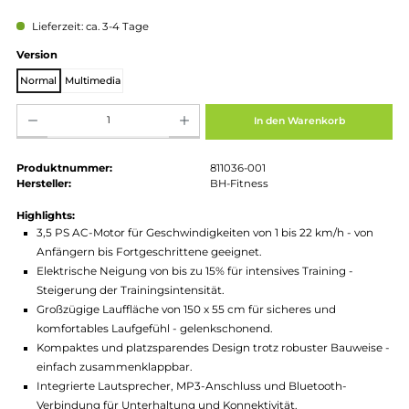
Regulärer Preis:
2.390,00 €
Preise inkl. MwSt. zzgl. Versandkosten
Lieferzeit: ca. 3-4 Tage
auswählen
Version
Normal
Multimedia
Produkt Anzahl: Gib den gewünschten Wert ein oder benutze die Schaltflächen um die Anz
In den Warenkorb
Produktnummer:
811036-001
Hersteller:
BH-Fitness
Highlights:
3,5 PS AC-Motor für Geschwindigkeiten von 1 bis 22 km/h - vo
Anfängern bis Fortgeschrittene geeignet.
Elektrische Neigung von bis zu 15% für intensives Training -
Steigerung der Trainingsintensität.
Großzügige Lauffläche von 150 x 55 cm für sicheres und