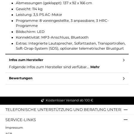
Geschwindigkeit, Steigung und Kalorienverbrauch anzeigt. Ein
optionaler telemetrischer Brustgurt kann zur Pulsmessung
verwendet werden.
Technische Daten:
Nutzungshäufigkeit: Leichter kommerzieller Einsatz (LCU)
Maximales Benutzergewicht: 150 kg
Geschwindigkeit: 1-22 km/h
Maximale elektrische Neigung: 15%
Lauffläche: 150 x 55 cm
Dämpfungssystem: 6 Elastomere
Abmessungen (aufgestellt): 200 x 92 x 159 cm
Abmessungen (geklappt): 137 x 92 x 166 cm
Gewicht: 114 kg
Leistung: 3,5 PS AC-Motor
Programme: 8 voreingestellte, 3 anpassbare, 3 HRC-
Programme
Bildschirm: LED
Konnektivität: MP3-Anschluss, Bluetooth