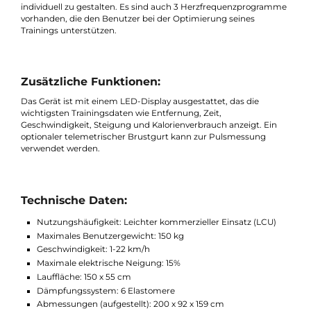
Das Laufband verfügt über integrierte Lautsprecher und einen
MP3-Anschluss, der es dem Benutzer ermöglicht, Musik von
einem MP3-Player, Handy oder Tablet über die Lautsprecher z
hören. Darüber hinaus ist eine Bluetooth-Verbindung für die
Integration mit Fitness-Apps möglich, was das Training noch
vielseitiger macht.
Vielfältige Trainingsprogramme:
Das RS1000 bietet eine Auswahl an 8 voreingestellten
Programmen sowie 3 anpassbaren Profilen, um das Training
individuell zu gestalten. Es sind auch 3 Herzfrequenzprogram
vorhanden, die den Benutzer bei der Optimierung seines
Trainings unterstützen.
Zusätzliche Funktionen:
Das Gerät ist mit einem LED-Display ausgestattet, das die
wichtigsten Trainingsdaten wie Entfernung, Zeit,