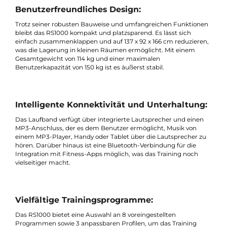
Robuste und komfortable Lauffläche:
Mit einer großzügigen Lauffläche von 150 x 55 cm bietet das
Laufband ausreichend Platz für ein sicheres und komfortables
Laufgefühl. Das integrierte Dämpfungssystem mit sechs
Elastomeren reduziert die Belastung der Gelenke und sorgt für
ein gelenkschonendes Training.
Benutzerfreundliches Design:
Trotz seiner robusten Bauweise und umfangreichen Funktion
bleibt das RS1000 kompakt und platzsparend. Es lässt sich
einfach zusammenklappen und auf 137 x 92 x 166 cm reduziere
was die Lagerung in kleinen Räumen ermöglicht. Mit einem
Gesamtgewicht von 114 kg und einer maximalen
Benutzerkapazität von 150 kg ist es äußerst stabil.
Intelligente Konnektivität und Unterhaltung