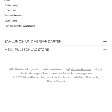
Extras: Integrierte Lautsprecher, Soforttasten, Transportroll
Soft-Drop-System (SDS), optionaler telemetrischer Brustgu
Infos zum Hersteller
Folgende Infos zum Hersteller sind verfübar...
Mehr
Bewertungen
Kostenloser Versand ab 100 €
TELEFONISCHE UNTERSTÜTZUNG UND BERATUNG UNTER
SERVICE-LINKS
Impressum
AGB
Bezahlung
Über uns
Versandkosten
Lieferung