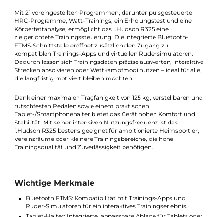
Luftwiderstands mit der präzisen Steuerbarkeit eines
Magnetbremssystems. Dadurch entsteht ein flüssiger,
realistischer Bewegungsablauf, der sich dank 16 einstellbarer
Intensitätsstufen exakt an das gewünschte Trainingsniveau
anpassen lässt.
Mit 21 voreingestellten Programmen, darunter pulsgesteuerte
HRC-Programme, Watt-Trainings, ein Erholungstest und eine
Körperfettanalyse, ermöglicht das i.Hudson R325 eine
zielgerichtete Trainingssteuerung. Die integrierte Bluetooth-
FTMS-Schnittstelle eröffnet zusätzlich den Zugang zu
kompatiblen Trainings-Apps und virtuellen Rudersimulatoren.
Dadurch lassen sich Trainingsdaten präzise auswerten, interakt
Strecken absolvieren oder Wettkampfmodi nutzen – ideal für al
die langfristig motiviert bleiben möchten.
Dank einer maximalen Tragfähigkeit von 125 kg, verstellbaren 
rutschfesten Pedalen sowie einem praktischen
Tablet-/Smartphonehalter bietet das Gerät hohen Komfort und
Stabilität. Mit seiner intensiven Nutzungsfrequenz ist das
i.Hudson R325 bestens geeignet für ambitionierte Heimsportle
Vereinsräume oder kleinere Trainingsbereiche, die hohe
Trainingsqualität und Zuverlässigkeit benötigen.