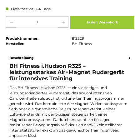
Regulärer Preis:
549,00 €
Preise inkl. MwSt. zzgl. Versandkosten
Lieferzeit: ca. 3-4 Tage
Produkt Anzahl: Gib den gewünschten Wert ein oder benutze die Schaltflächen um die Anz
In den Warenkorb
Produktnummer:
812229
Hersteller:
BH-Fitness
Beschreibung
BH Fitness i.Hudson R325 –
leistungsstarkes Air+Magnet Rudergerät
für intensives Training
Das BH Fitness i.Hudson R325 ist ein vielseitiges und
leistungsorientiertes Rudergerät, das sowohl intensiven
Cardioeinheiten als auch strukturierten Trainingsprogrammen
gerecht wird. Das kombinierte Air+Magnet-Widerstandssyste
verbindet die dynamische Belastungscharakteristik eines