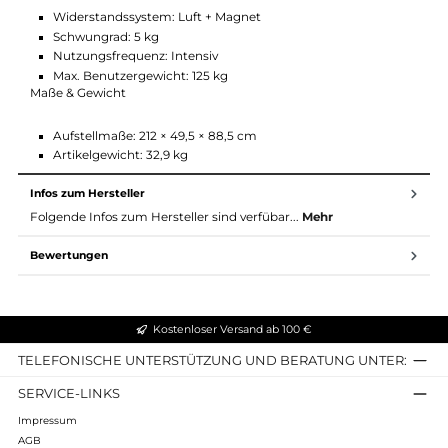
HRC-Programme: 4
Erholungstest: Ja
Körperfettmessung: Ja
Watt-Programm (SWR): Ja
Anzeigen: Zeit, Kalorien, Distanz, Watt, Geschwindigkeit,
Ruderschläge/min, Gesamtzüge, Puls
Fitness Apps: Ja
Tablet-/Smartphonehalter: Ja
Mechanik & Nutzung
Widerstandssystem: Luft + Magnet
Schwungrad: 5 kg
Nutzungsfrequenz: Intensiv
Max. Benutzergewicht: 125 kg
Maße & Gewicht
Aufstellmaße: 212 × 49,5 × 88,5 cm
Artikelgewicht: 32,9 kg
Infos zum Hersteller
Folgende Infos zum Hersteller sind verfübar...
Mehr