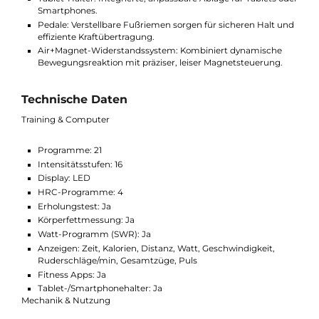
Wichtige Merkmale
Bluetooth FTMS: Kompatibilität mit Trainings-Apps und
Ruder-Simulatoren für ein interaktives Trainingserlebnis.
Tablet-Halter: Integrierte, anpassbare Ablage für Tablets o
Smartphones.
Pedale: Verstellbare Fußriemen sorgen für sicheren Halt u
effiziente Kraftübertragung.
Air+Magnet-Widerstandssystem: Kombiniert dynamische
Bewegungsreaktion mit präziser, leiser Magnetsteuerung.
Technische Daten
Training & Computer
Programme: 21
Intensitätsstufen: 16
Display: LED