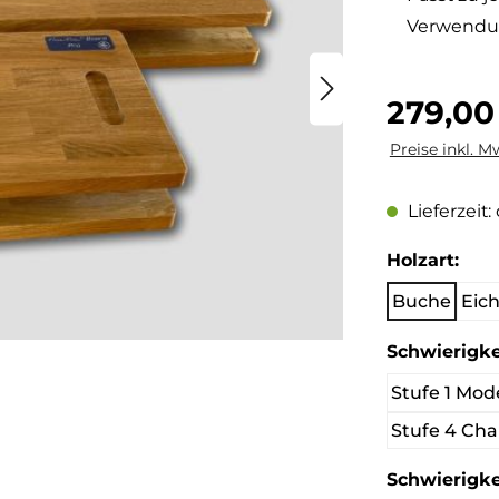
Verwend
Regulärer Pre
279,00
Preise inkl. M
Lieferzeit:
aus
Holzart:
Buche
Eic
Schwierigke
Stufe 1 Mod
Stufe 4 Cha
Schwierigke