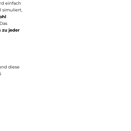
ance-Board wird einfach
rd das Gefühl simuliert,
ten, was
sowohl
um möglich. Das
t
. So
passt es zu jeder
rade wählen und diese
fe 3, 4 und 5