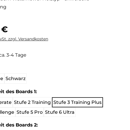
ung
is:
 €
wSt. zzgl. Versandkosten
 ca. 3-4 Tage
wählen
he
Schwarz
auswählen
it des Boards 1:
erate
Stufe 2 Training
Stufe 3 Training Plus
llenge
Stufe 5 Pro
Stufe 6 Ultra
auswählen
it des Boards 2: