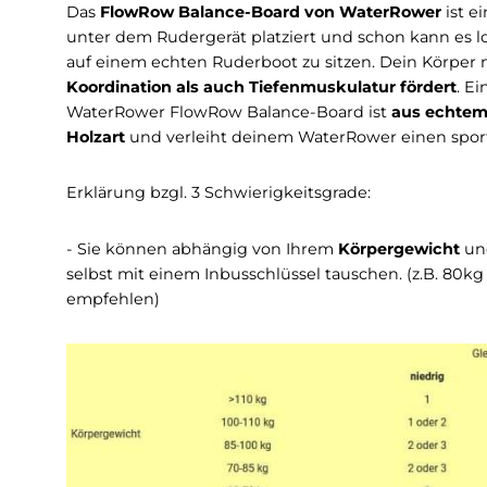
Beschreibung
Infos zum Hersteller
Die perfekte Ergänzung 
Das
FlowRow Balance-Board von WaterRowe
unter dem Rudergerät platziert und schon kann
auf einem echten Ruderboot zu sitzen. Dein 
Koordination als auch Tiefenmuskulatur förd
WaterRower FlowRow Balance-Board ist
aus e
Holzart
und verleiht deinem WaterRower einen
Erklärung bzgl. 3 Schwierigkeitsgrade:
- Sie können abhängig von Ihrem
Körpergewi
selbst mit einem Inbusschlüssel tauschen. (z.