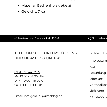
aus echtem Eschenholz gefertigt
schwarz gebeizt wirkt es zu jedem WaterR
keine Montage nötige - einfach unter dei
Technische Daten:
Maße (L x B x H): 40 x 25 x 8,5 cm
Material: Eschenholz gebeizt
Gewicht: 7 kg
Kostenloser Versand ab 100 €
Sc