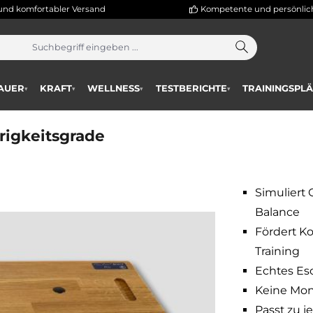
hneller und komfortabler Versand
Kompetente
AUSDAUER
KRAFT
WELLNESS
TESTBERICHTE
T
▾
▾
▾
▾
wierigkeitsgrade
Simuliert 
Balance
Fördert Ko
Training
Echtes Esc
Keine Mont
Passt zu j