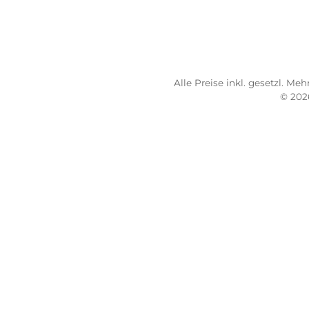
TELEFONISCHE UNTERSTÜTZUNG
SER
UND BERATUNG UNTER:
Imp
AG
0931 - 30 44 57 25
Bez
Mo 10:00 - 18:00 Uhr
Übe
Di-Fr 10:00 - 16:00 Uhr
Ver
Sa 09:00 - 13:00 Uhr
Lief
Email: info@mein-pulsschlag.de
Fitn
Alle Preise inkl. geset