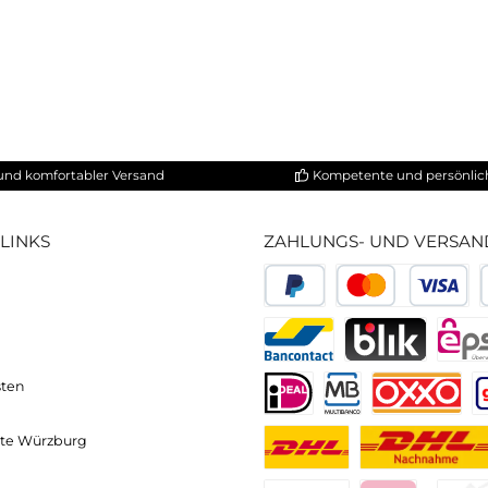
ower Holztyp sehr edel
nem WaterRower platzieren
hneller und komfortabler Versand
Kompetente