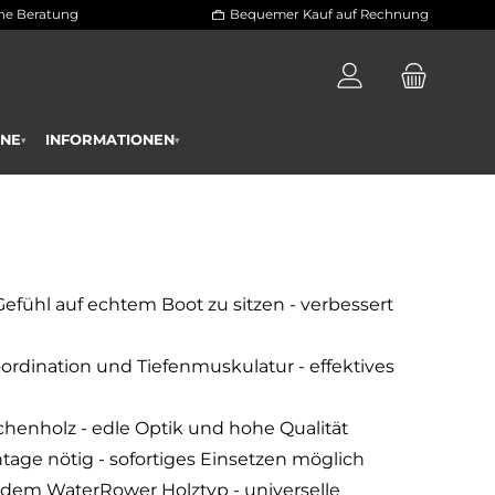
 und persönliche Beratung
Bequemer Kauf a
RAININGSPLÄNE
INFORMATIONEN
▾
▾
Gefühl auf echtem Boot zu sitzen - verbessert
ordination und Tiefenmuskulatur - effektives
henholz - edle Optik und hohe Qualität
age nötig - sofortiges Einsetzen möglich
edem WaterRower Holztyp - universelle