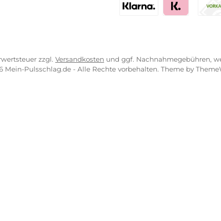
VICE-LINKS
ZAHLUNGS- U
ressum
B
PayPal
Kredit- 
ahlung
r uns
Bancontact
BLIK
sandkosten
erung
iDEAL
Multiban
O
essgeräte Würzburg
Benutzerdefinierte
Nac
Klarna Financing
Klar
zl. Mehrwertsteuer zzgl.
Versandkosten
und ggf. Nachnahmeg