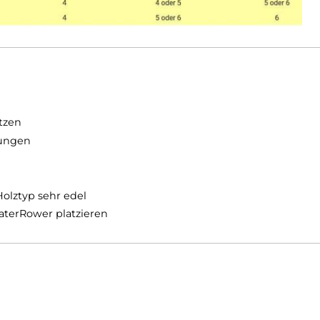
 zu sitzen
ce gezwungen
r