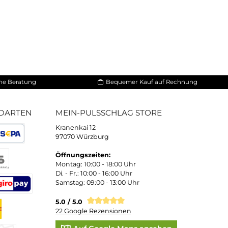
 und persönliche Beratung
Bequemer Kauf a