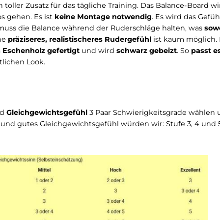
Bewertungen
zum Waterrower
r
ist ein toller Zusatz für das tägliche Training. Das Bal
 es los gehen. Es ist
keine Montage notwendig
. Es wi
Körper muss die Balance während der Ruderschläge hal
ert
. Eine
präziseres, realistischeres Rudergefühl
ist ka
chtem Eschenholz gefertigt
und wird
schwarz gebeiz
 sportlichen Look.
cht
und
Gleichgewichtsgefühl
3 Paar Schwierigkeitsg
B. 80kg und gutes Gleichgewichtsgefühl würden wir: Stu