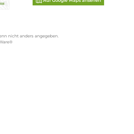
ND VERSANDARTEN
MEIN-PULSSCHLAG STOR
Kranenkai 12
97070 Würzburg
oder Debitkarte
SEPA Lastschrift
Öffnungszeiten:
Montag: 10:00 - 18:00 Uhr
eps
Di. - Fr.: 10:00 - 16:00 Uhr
Samstag: 09:00 - 13:00 Uhr
co
XXO
Benutzerdefiniertes Bild 3
5.0 / 5.0
22 Google Rezensionen
s Bild 1
hnahme
Auf Google Maps anse
na Pay Later
Vorkasse
ebühren, wenn nicht anders angegeben.