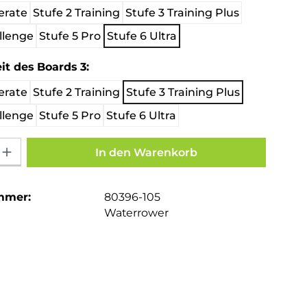
erate
Stufe 2 Training
Stufe 3 Training Plus
llenge
Stufe 5 Pro
Stufe 6 Ultra
auswählen
it des Boards 3:
erate
Stufe 2 Training
Stufe 3 Training Plus
llenge
Stufe 5 Pro
Stufe 6 Ultra
Gib den gewünschten Wert ein oder benutze die Schaltflächen um die Anza
In den Warenkorb
mmer:
80396-105
Waterrower