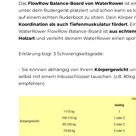
Beschreibung
Infos zum Hersteller
Die perfekte Ergänzung 
Das
FlowRow Balance-Board von WaterRowe
unter dem Rudergerät platziert und schon kann
auf einem echten Ruderboot zu sitzen. Dein 
Koordination als auch Tiefenmuskulatur förd
WaterRower FlowRow Balance-Board ist
aus e
Holzart
und verleiht deinem WaterRower einen
Erklärung bzgl. 3 Schwierigkeitsgrade:
- Sie können abhängig von Ihrem
Körpergewi
selbst mit einem Inbusschlüssel tauschen. (z.