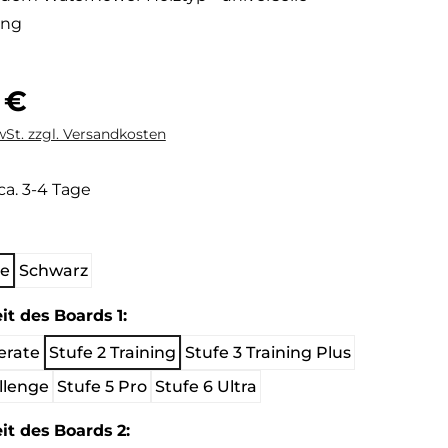
ung
is:
 €
wSt. zzgl. Versandkosten
 ca. 3-4 Tage
wählen
he
Schwarz
auswählen
it des Boards 1:
erate
Stufe 2 Training
Stufe 3 Training Plus
llenge
Stufe 5 Pro
Stufe 6 Ultra
auswählen
it des Boards 2: