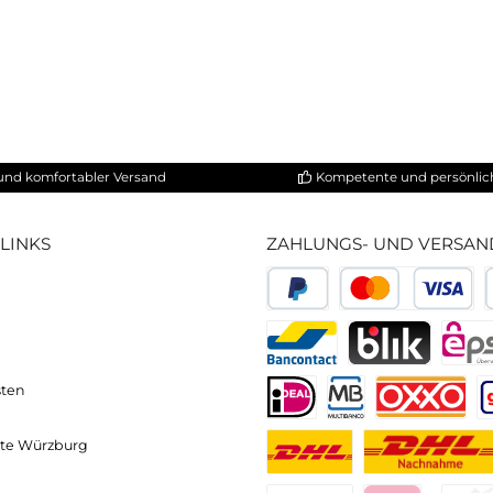
ower Holztyp sehr edel
nem WaterRower platzieren
hneller und komfortabler Versand
Kompetente