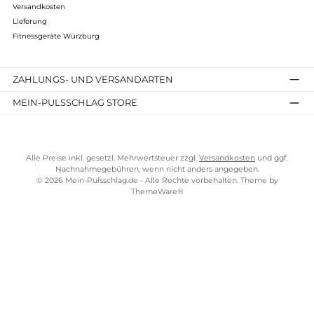
Kostenloser Versand ab 100 €
TELEFONISCHE UNTERSTÜTZUNG UND BERATUNG UNTER
SERVICE-LINKS
Impressum
AGB
Bezahlung
Über uns
Versandkosten
Lieferung
Fitnessgeräte Würzburg
ZAHLUNGS- UND VERSANDARTEN
MEIN-PULSSCHLAG STORE