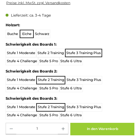
Regulärer Preis:
279,00 €
Preise inkl. MwSt. zzgl. Versandkosten
Lieferzeit: ca. 3-4 Tage
auswählen
Holzart:
Buche
Eiche
Schwarz
auswählen
Schwierigkeit des Boards 1:
Stufe 1 Moderate
Stufe 2 Training
Stufe 3 Training Plus
Stufe 4 Challenge
Stufe 5 Pro
Stufe 6 Ultra
auswählen
Schwierigkeit des Boards 2:
Stufe 1 Moderate
Stufe 2 Training
Stufe 3 Training Plus
Stufe 4 Challenge
Stufe 5 Pro
Stufe 6 Ultra
auswählen
Schwierigkeit des Boards 3:
Stufe 1 Moderate
Stufe 2 Training
Stufe 3 Training Plus