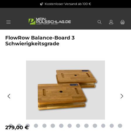
Kostenloser Versand ab 100 €
Zum Hauptinhalt springen
FlowRow Balance-Board 3
Schwierigkeitsgrade
Bildergalerie überspringen