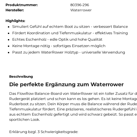
Stufe 4 Challenge
Stufe 5 Pro
Stufe 6 Ultra
Produkt Anzahl: Gib den gewünschten Wert ein oder benutze die Schaltflächen um die Anz
In den Warenkorb
Produktnummer:
80396-296
Hersteller:
Waterrower
Highlights:
Simuliert Gefühl auf echtem Boot zu sitzen - verbessert Bala
Fördert Koordination und Tiefenmuskulatur - effektives Train
Echtes Eschenholz - edle Optik und hohe Qualität
Keine Montage nötig - sofortiges Einsetzen möglich
Passt zu jedem WaterRower Holztyp - universelle Verwendun
Beschreibung
Die perfekte Ergänzung zum Waterrowe
Das FlowRow Balance-Board von WaterRower ist ein toller Zusa