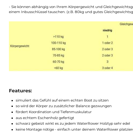
Rudergerät platziert und schon kann es los gehen. Es ist kein
Ruderboot zu sitzen. Dein Körper muss die Balance während de
Tiefenmuskulatur fördert. Eine präziseres, realistischeres R
aus echtem Eschenholz gefertigt und wird schwarz gebeizt. So
sportlichen Look.
Erklärung bzgl. 3 Schwierigkeitsgrade:
- Sie können abhängig von Ihrem Körpergewicht und Gleichgew
einem Inbusschlüssel tauschen. (z.B. 80kg und gutes Gleichge