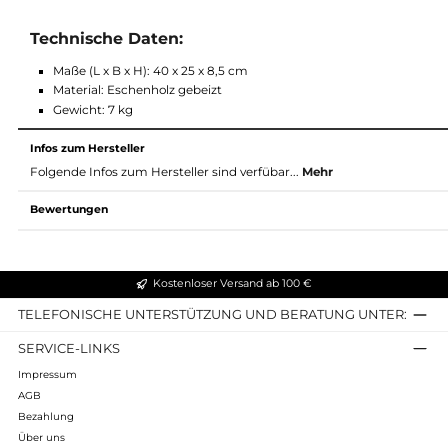
Features:
simuliert das Gefühl auf einem echten Boot zu sitzen
so wird der Körper zu zusätzlicher Balance gezwungen
fördert Koordination und Tiefenmuskulatur
aus echtem Eschenholz gefertigt
schwarz gebeizt wirkt es zu jedem WaterRower Holztyp seh
keine Montage nötige - einfach unter deinem WaterRower 
Technische Daten:
Maße (L x B x H): 40 x 25 x 8,5 cm
Material: Eschenholz gebeizt
Gewicht: 7 kg
Infos zum Hersteller
Folgende Infos zum Hersteller sind verfübar...
Mehr
Bewertungen