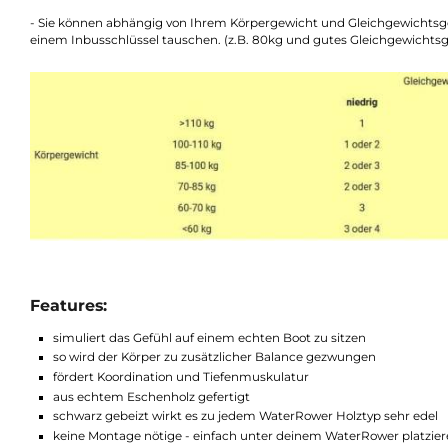
Rudergerät platziert und schon kann es los gehen. Es ist kein
Ruderboot zu sitzen. Dein Körper muss die Balance während de
Tiefenmuskulatur fördert. Eine präziseres, realistischeres R
aus echtem Eschenholz gefertigt und wird schwarz gebeizt. So
sportlichen Look.
Erklärung bzgl. 3 Schwierigkeitsgrade:
- Sie können abhängig von Ihrem Körpergewicht und Gleichgew
einem Inbusschlüssel tauschen. (z.B. 80kg und gutes Gleichge