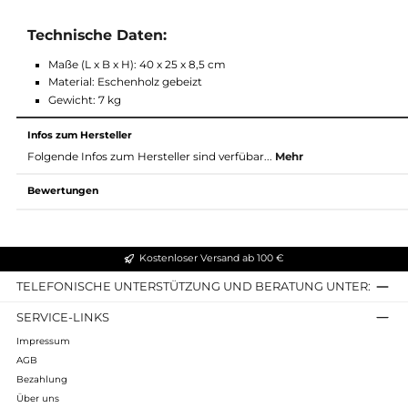
Features:
simuliert das Gefühl auf einem echten Boot zu sitzen
so wird der Körper zu zusätzlicher Balance gezwungen
fördert Koordination und Tiefenmuskulatur
aus echtem Eschenholz gefertigt
schwarz gebeizt wirkt es zu jedem WaterRower Holztyp seh
keine Montage nötige - einfach unter deinem WaterRower 
Technische Daten:
Maße (L x B x H): 40 x 25 x 8,5 cm
Material: Eschenholz gebeizt
Gewicht: 7 kg
Infos zum Hersteller
Folgende Infos zum Hersteller sind verfübar...
Mehr
Bewertungen