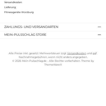
Kostenloser Versand ab 100 €
TELEFONISCHE UNTERSTÜTZUNG UND BERATUNG UNTER
SERVICE-LINKS
Impressum
AGB
Bezahlung
Über uns
Versandkosten
Lieferung
Fitnessgeräte Würzburg
ZAHLUNGS- UND VERSANDARTEN
MEIN-PULSSCHLAG STORE