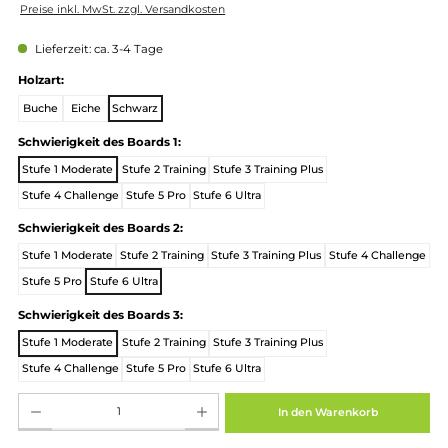
Regulärer Preis:
279,00 €
Preise inkl. MwSt. zzgl. Versandkosten
Lieferzeit: ca. 3-4 Tage
auswählen
Holzart:
Buche
Eiche
Schwarz
auswählen
Schwierigkeit des Boards 1:
Stufe 1 Moderate
Stufe 2 Training
Stufe 3 Training Plus
Stufe 4 Challenge
Stufe 5 Pro
Stufe 6 Ultra
auswählen
Schwierigkeit des Boards 2:
Stufe 1 Moderate
Stufe 2 Training
Stufe 3 Training Plus
Stufe 4 Chall
Stufe 5 Pro
Stufe 6 Ultra
auswählen
Schwierigkeit des Boards 3:
Stufe 1 Moderate
Stufe 2 Training
Stufe 3 Training Plus