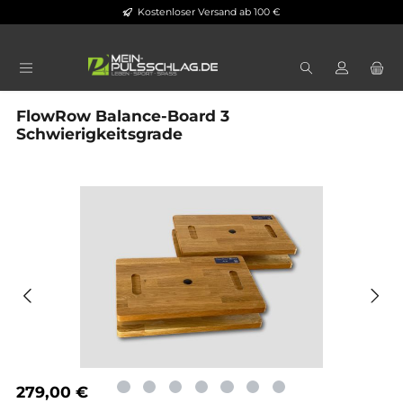
Kostenloser Versand ab 100 €
Zum Hauptinhalt springen
FlowRow Balance-Board 3
Schwierigkeitsgrade
Bildergalerie überspringen