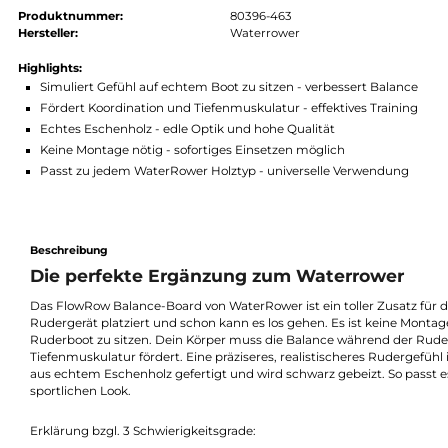
Stufe 4 Challenge
Stufe 5 Pro
Stufe 6 Ultra
Produkt Anzahl: Gib den gewünschten Wert ein oder benutze die Schaltflächen um die Anz
In den Warenkorb
Produktnummer:
80396-463
Hersteller:
Waterrower
Highlights:
Simuliert Gefühl auf echtem Boot zu sitzen - verbessert Bala
Fördert Koordination und Tiefenmuskulatur - effektives Train
Echtes Eschenholz - edle Optik und hohe Qualität
Keine Montage nötig - sofortiges Einsetzen möglich
Passt zu jedem WaterRower Holztyp - universelle Verwendun
Beschreibung
Die perfekte Ergänzung zum Waterrowe
Das FlowRow Balance-Board von WaterRower ist ein toller Zusa