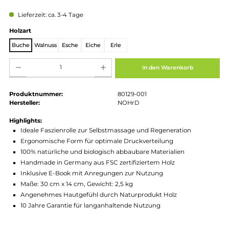
Regulärer Preis:
109,00 €
Preise inkl. MwSt. zzgl. Versandkosten
Lieferzeit: ca. 3-4 Tage
auswählen
Holzart
Buche
Walnuss
Esche
Eiche
Erle
Produkt Anzahl: Gib den gewünschten Wert ein oder benutze die Schaltflächen um die Anz
In den Warenkorb
Produktnummer:
80129-001
Hersteller:
NOHrD
Highlights:
Ideale Faszienrolle zur Selbstmassage und Regeneration
Ergonomische Form für optimale Druckverteilung
100% natürliche und biologisch abbaubare Materialien
Handmade in Germany aus FSC zertifiziertem Holz
Inklusive E-Book mit Anregungen zur Nutzung