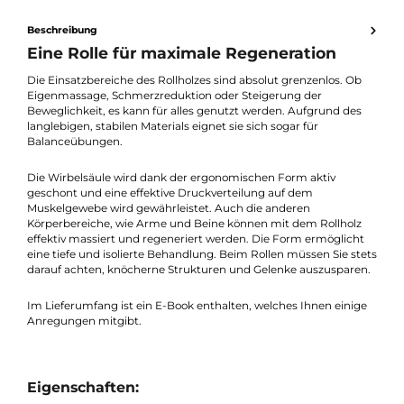
Maße: 30 cm x 14 cm, Gewicht: 2,5 kg
Angenehmes Hautgefühl durch Naturprodukt Holz
10 Jahre Garantie für langanhaltende Nutzung
Beschreibung
Eine Rolle für maximale Regeneration
Die Einsatzbereiche des Rollholzes sind absolut grenzenlos. Ob
Eigenmassage, Schmerzreduktion oder Steigerung der
Beweglichkeit, es kann für alles genutzt werden. Aufgrund des
langlebigen, stabilen Materials eignet sie sich sogar für
Balanceübungen.
Die Wirbelsäule wird dank der ergonomischen Form aktiv
geschont und eine effektive Druckverteilung auf dem
Muskelgewebe wird gewährleistet. Auch die anderen
Körperbereiche, wie Arme und Beine können mit dem Rollholz
effektiv massiert und regeneriert werden. Die Form ermöglich
eine tiefe und isolierte Behandlung. Beim Rollen müssen Sie st
darauf achten, knöcherne Strukturen und Gelenke auszuspare