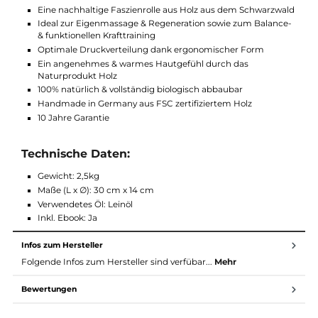
Im Lieferumfang ist ein E-Book enthalten, welches Ihnen einig
Anregungen mitgibt.
Eigenschaften:
Eine nachhaltige Faszienrolle aus Holz aus dem Schwarzwa
Ideal zur Eigenmassage & Regeneration sowie zum Balanc
& funktionellen Krafttraining
Optimale Druckverteilung dank ergonomischer Form
Ein angenehmes & warmes Hautgefühl durch das
Naturprodukt Holz
100% natürlich & vollständig biologisch abbaubar
Handmade in Germany aus FSC zertifiziertem Holz
10 Jahre Garantie
Technische Daten:
Gewicht: 2,5kg
Maße (L x ∅): 30 cm x 14 cm