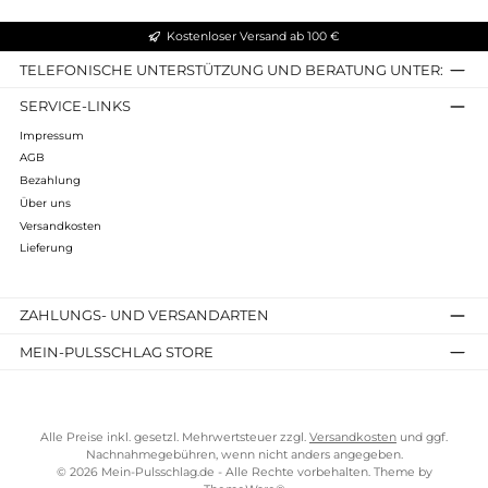
Verwendetes Öl: Leinöl
Inkl. Ebook: Ja
Infos zum Hersteller
Folgende Infos zum Hersteller sind verfübar...
Mehr
Bewertungen
Kostenloser Versand ab 100 €
TELEFONISCHE UNTERSTÜTZUNG UND BERATUNG UNTER
SERVICE-LINKS
Impressum
AGB
Bezahlung
Über uns
Versandkosten