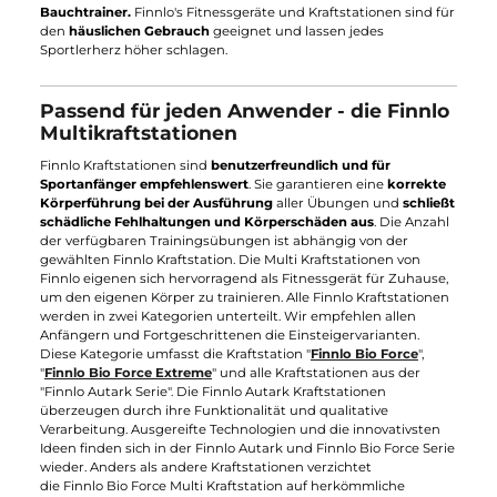
gewährleistet hohe Ergonomie, Innovation und Qualität. Dafür
verantwortlich ist Finnlo's Entwicklungsabteilung in der
Unternehmenszentrale Neu-Ulm, die eine permanente
Qualitätssicherung mit den Außenstellen pflegt. Seit
mehr
als
100 Jahren Hammer Tradition
werden ausgetüftelte Ideen
für neue Finnlo Fitnessgeräte, die ihren Fokus auf die
Gesundheit und Fitness ihrer Anwender legen.
Finnlo's Sortiment umfasst alles von
Crosstrainer bis Kraftstationen
Finnlo's komplettes Sortiment ist breit gefächert und bietet
hochwertige
Crosstrainer, Ergometer, Ellipsentrainer,
Heimtrainer, Rückentrainer, und Rudergeräte
bis hin
zur
Kraftstation
,
Hantelbank
,
Gewichte
und
Bauchtrainer.
Finnlo's Fitnessgeräte und Kraftstationen sind f
den
häuslichen Gebrauch
geeignet und lassen jedes
Sportlerherz höher schlagen.
Passend für jeden Anwender - die Finnl
Multikraftstationen