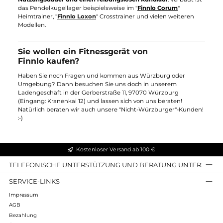
MAXIMUM Ergometers
. Batterien, Akkus und Stromkabel sind
veraltete Prinzipien und widersprechen regelrecht Finnlo's
Einstellung gegenüber unserer Umwelt. Finnlo's Motto lautet
die Fitnessgeräte mit selbst erzeugter Energie zu versorgen.
Der
integrierte Generator ermöglicht die
Energiespeicherung
und Umwandlung in Strom. Somit
bleiben essenzielle Bestandteile wie die elektromagnetischen
Bremsen oder der Ventilator aktiv.
Double-Transmission-System
Finnlo's Double-Transmission-System erzielt
außerordentlich
hohe Traninigsergebnisse
. Die verdoppelte Scheibenrotation
des Crosstrainers wird mit der
bekannten Bewegung der
Ellipsentrainers
und dem
Antrieb professioneller Indoor
Cycles
verbunden. Dies ermöglicht
hoch intensive
Trainingseinheiten
, die 25% mehr Kalorien verbrennen. Der
Finnlo Spirit Speed-Ellipsentrainer aus der
Finnlo Maximum Serie und die Crosstrainer "
Finnlo Loxon
" un
"
Finnlo Loxon XTR
" sind mit dem Double-Transmission-System
ausgestattet.