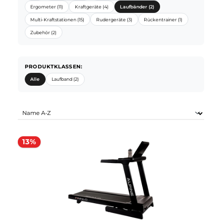
FINNLO SORTIMENTE:
Alle
Crosstrainer (5)
Crosstrainer Ergometer (2)
Ergometer (11)
Kraftgeräte (4)
Laufbänder (2)
Multi-Kraftstationen (15)
Rudergeräte (3)
Rückentrainer (1)
Zubehör (2)
PRODUKTKLASSEN:
Alle
Laufband (2)
13%