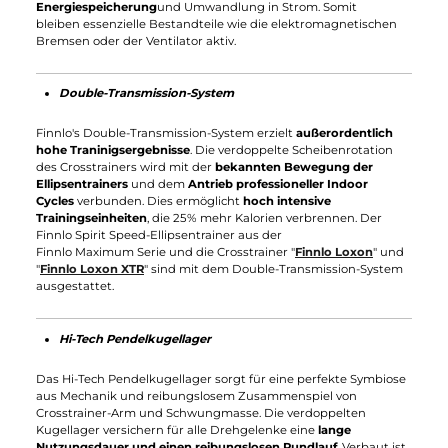
wenig bis stark komprimieren. Ein
lautloser, ruckfreier und
gleichmäßiger Widerstand
macht ein angestrebtes Training i
ruhigen Mietwohnungen oder späten Abenden
perfekt.
Stressless Computer-Technologie
Ein weiteres Highlight ist die Finnlo Stressless Computer-
Technologie. Cardiogeräte mit dieser Technologie ermöglichen
Sportlern eine neue Art der intuitiven Bedienung.
Jede Taste
führt ausschließlich zu einer bestimmten Funktion
. Dies mach
die
Bedienung für jeden verständlich und kinderleicht
zu
erlernen. Das Blue Blacklight-Display zeigt alle relevanten
Trainingsdaten auf einem Blick an. Im "
Finnlo Varon
Stressless
"
Ergometer
,
Finnlo Loxon Stressless Crosstrainer un
weiteren ausgewählten Modellen ist die Stressless Computer-
Technologie vorhanden.
Generator-Prinzip
Das auf Nachhaltigkeit und Ressourcenschonung setzende
Generator-Prinzip ist beispielsweise die große Stärke des
Finnl