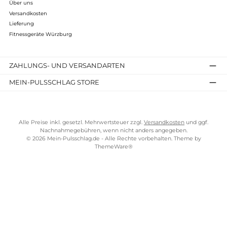
Hi-Tech Pendelkugellager
Das Hi-Tech Pendelkugellager sorgt für eine perfekte Symbios
aus Mechanik und reibungslosem Zusammenspiel von
Crosstrainer-Arm und Schwungmasse. Die verdoppelten
Kugellager versichern für alle Drehgelenke eine
lange
Nutzungsdauer und einen reibungslosen Rundlauf
. Verbaut is
das Pendelkugellager beispielsweise im "
Finnlo Corum
"
Heimtrainer, "
Finnlo Loxon
" Crosstrainer und vielen weiteren
Modellen.
Sie wollen ein Fitnessgerät von
Finnlo kaufen?
Haben Sie noch Fragen und kommen aus Würzburg oder
Umgebung? Dann besuchen Sie uns doch in unserem
Ladengeschäft in der Gerberstraße 11, 97070 Würzburg
(Eingang: Kranenkai 12) und lassen sich von uns beraten!
Natürlich beraten wir auch unsere "Nicht-Würzburger"-Kunden
:-)