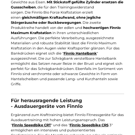
Finnlo Kraftstationen sind
benutzerfreundlich und für
Sportanfänger empfehlenswert
. Sie garantieren eine
korrekte
Körperführung bei der Ausführung
aller Übungen und
schlie
schädliche Fehlhaltungen und Körperschäden aus
. Die Anzah
der verfügbaren Trainingsübungen ist abhängig von der
gewählten Finnlo Kraftstation. Die Multi Kraftstationen von
Finnlo eigenen sich hervorragend als Fitnessgerät für Zuhause
um den eigenen Körper zu trainieren. Alle Finnlo Kraftstatione
werden in zwei Kategorien unterteilt. Wir empfehlen allen
Anfängern und Fortgeschrittenen die Einsteigervarianten.
Diese Kategorie umfasst die Kraftstation "
Finnlo Bio Force
",
"
Finnlo Bio Force Extreme
" und alle Kraftstationen aus der
"Finnlo Autark Serie". Die Finnlo Autark Kraftstationen
überzeugen durch ihre Funktionalität und qualitative
Verarbeitung. Ausgereifte Technologien und die innovativsten
Ideen finden sich in der Finnlo Autark und Finnlo Bio Force Ser
wieder. Anders als andere Kraftstationen verzichtet
die Finnlo Bio Force Multi Kraftstation auf herkömmliche
Gewichte aus Eisen.
Mit Stickstoff gefüllte Zylinder ersetzen d
Gussscheiben
, die für den Trainingswiderstand
sorgen. Die Finnlo Bio Force Kraftstation erzielt
einen
gleichmäßigen Kraftaufwand, ohne jegliche
Störgeräusche oder Ruckbewegungen
. Die zweite