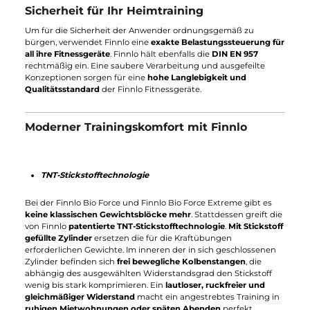
Lauffläche. Entwickelt für ein leistungsorientiertes
Ganzkörpertraining - das Rudergerät "Finnlo Aquon XTR" .Die
beanspruchte Muskulatur von 90% treibt den
Kalorienverbrauch beispielslos nach oben.
Finnlo Maximum - hochfunktionelle
Fitnessgeräte im Hotel-Standard
Auch mit der Finnlo Maximum Serie bewiesen sie erneut ein
glückliches Händchen.
Exklusive Funktionen und eine
unverwechselbare Verarbeitung
. Die für den
semi-
professionellen Gebrauch
entworfenen Finnlo Fitnessgeräte
und Kraftstationen heben das Heimtraining auf ein komplett
neues Level. Alle Cardiogeräte der Finnlo Maximum Serie sind
mit dem
Generator-Prinzip
ausgerüstet. Der Generator erzeug
während dem Training Energie, die die elektromagnetischen
Bremsen, Ventilatoren und Displays antreibt. Umweltfreundlic
und Geld sparen? Wir finden das super! Die
Verbindung mit
einer Stromquelle oder das Wechseln der Batterie
entfallen
. Gleichzeitig wird ein
ortsunabhängiges Training
ermöglicht.