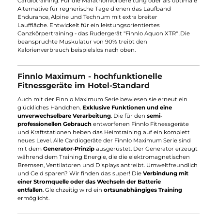
Produktreihe handelt von der edlen und
hochwertigen
Finnlo
Maximum Kraftstation
in ihren unterschiedlichen
Ausführungen. Die perfekte Verarbeitung, ausgezeichnete
Materialien und robuste Stabilität lässt die Finnlo Maximum
Kraftstation in den Augen vieler Kraftsportler glänzen. Für das
Bankdrücken eignet sich die "
Finnlo Hantelbank
"
ausgezeichnet. Die zur Schrägbank verstellbare Hantelbank
ermöglicht das Setzen neuer Reize in der Brust und eignet sic
perfekt für das Schrägbankdrücken. Ebenfalls im Sortiment vo
Finnlo sind verchromte oder schwarze Gewichte in Form von
Hantelscheiben und passende Lang- und Kurzhanteln sowie
Griffe.
Für herausragende Leistung
- Ausdauergeräte von Finnlo
Ergänzend zum Krafttraining bietet Finnlo Fitnessgeräte für d
Ausdauertraining mit hohen Leistungsanspruch. Das
"
Finnlo Speedbike CRT
" und das "
Finnlo Speedbike CRS
3"
ermöglichen ein intensives und pulsorientiertes
Cardiotraining. Für die Marathonvorbereitung oder als optimal
Alternative für regnerische Tage dienen das Laufband
Endurance, Alpine und Technum mit extra breiter