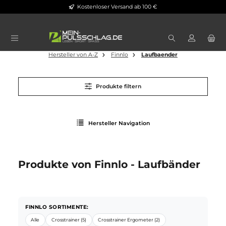
Kostenloser Versand ab 100 €
Zum Hauptinhalt springen
Hersteller von A-Z
Finnlo
Laufbaender
Produkte filtern
Hersteller Navigation
Produkte von Finnlo - Laufbänder