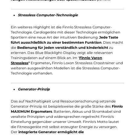
Sicherheit für Ihr Heimtraining
Um für die Sicherheit der Anwender ordnungsgemäß zu
bürgen, verwendet Finnlo eine
exakte Belastungssteuerung f
all ihre Fitnessgeräte
. Finnlo hält ebenfalls die
DIN EN 957
rechtmäßig ein. Eine saubere Verarbeitung und ausgefeilte
Konzeptionen sorgen für eine
hohe Langlebigkeit und
Qualitätsstandard
der Finnlo Fitnessgeräte.
Moderner Trainingskomfort mit Finnlo
TNT-Stickstofftechnologie
Bei der Finnlo Bio Force und Finnlo Bio Force Extreme gibt es
keine klassischen Gewichtsblöcke mehr
. Stattdessen greift di
von Finnlo
patentierte TNT-Stickstofftechnologie
.
Mit Sticksto
gefüllte Zylinder
ersetzen die für die Kraftübungen
erforderlichen Gewichte. Im inneren der in sich geschlossenen
Zylinder befinden sich
frei bewegliche Kolbenstangen
, die
abhängig des ausgewählten Widerstandsgrad den Stickstoff