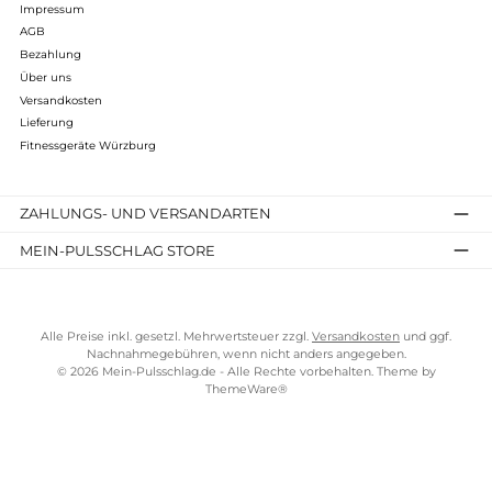
"Stell dir vor du beginnst mit dem Training im
Wohnzimmer und beendest es in Norditalien."
Genau aus dieser Intention heraus hat Horizon Fitness den
Passport Media Player
entwickelt. Dieser entführt Sie währen
dem Training in atemberaubende Urlaubsregionen auf der
ganzen Welt. Für das Laufen, Wandern oder Biken durch
atemberaubende Landschaften muss ausschließlich der
Passport Media Player an den heimischen Fernseher
angeschlossen werden. Schon durchstreifen Sie die
zauberhaften Küsten der französischen Riviera oder die
karminroten Canyons Arizonas. Durch
Virtual Active
, der
virtuellen Trainingssoftware, passt sich der Widerstand oder di
Neigung der Fitnessgeräte der virtuellen Steigung an. Zudem
passt sich die Abspielgeschwindigkeit dem Trainingstempo
an. Der optionale Passport Media Player lässt sich nur
mit "Passport Ready" ausgezeichneten Fitnessgeräten von
Horizon Fitness verwenden. "Passport Ready" sind
beispielsweise ausgewählte Ellipsentrainer der Andes Serie,
sowie Ergometer der Elite und Comfort Reihe.
Sie wollen ein Fitnessgerät von Horizon