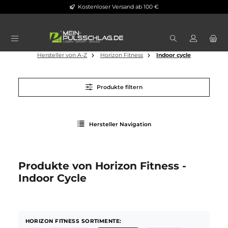
Kostenloser Versand ab 100 €
Zum Hauptinhalt springen
Hersteller von A-Z
Horizon Fitness
Indoor cycle
Produkte filtern
Hersteller Navigation
Produkte von Horizon Fitness -
Indoor Cycle