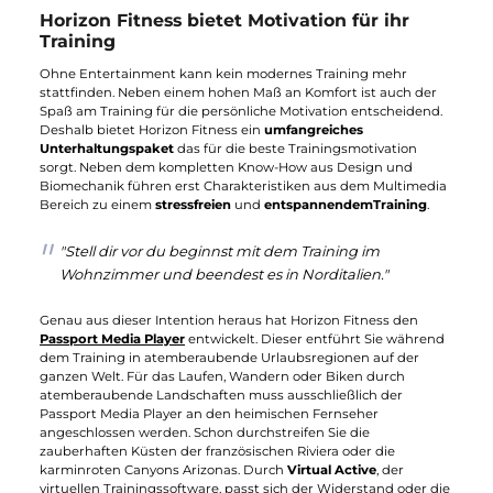
ermöglicht.
Für jedes Laufband der Paragon, Adventure und Elite Serie
verwendet Horizon Fitness die genannten Merkmale und liefer
somit ein Ausdauertraining für die perfekte Cardiofitness. Unte
den ganzen Laufbändern von Horizon Fitness ist
das Paragon 6 besonders nennenswert. Das Horizon Fitness
Paragon 6 Laufband wurde auf Platz 1 und somit zum Testsieg
in seiner Produktklasse gewählt. Mit der Crosstrainer
Syros
Serie
und dem Crosstrainer "
Syros Pro
"
bietet Horizon Fitness
ein sehr gutes Fitnessgerät für Einsteiger. Mit der
Kraftstation
"
Horizon Torus 5
"
bietet Horizon Fitness dem
Kraftsportler ein hochwertiges Kraftgerät für das Krafttraining.
Dieses bietet eine umfangreiche Ergänzung zum Training mit
dem eigenen Körpergewicht. Der
Six Star Rahmen
für die
Ellipsentrainer erlaubt ein natürliches Bewegungsmuster. Die
Schwungmasse erzeugt eine natürliche Schwungkraft für
erhöhten Kalorienverbrauch. Sechs vereinte Elemente erzeug
ein natürliches Trainingserlebnis. Hervorzuheben ist der
"
Horizon Andes 7i
" Elliptical Trainer der gleichnamigen
Andes
Serie
. Diesem Fitnessgerät habe ich auch einen ausführlichen
Testbericht gewidmet.