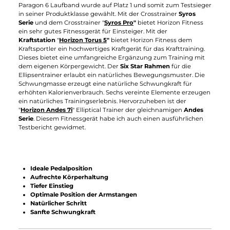
ökologischen
Energiesparmodus
.
Inductions Break Technology
Die Horizon Ergometer und Halbliege Ergometer sind mit der
Inductions Break Technology ausgestattet. Das
Magnetbremssystem bremst das Schwungrad ohne
Berührung ab
, sodass
kein Verschleiß
entsteht. Anders als bei
anderen Systemen ist die Einstellung des
Widerstands
leiser
,
gleichmäßiger
und
präziser
. Alle Horizon Ergometer der
Comfort Serie sind mit einem Induktionsbremssystem
ausgestattet. Der im Testurteil ausgezeichnete Ergometer
"
Horizon Comfort 5i
" mit 12
motivierenden Trainingsprogrammen und optionalem
Brustgurt zur Pulsmessung verwendet dieses Bremssystem.
Step Through Frame
Die Horizon Ergometer sind zusätzlich mit
dem Step
Through
Frame
gerüstet. Dabei handelt es sich um
eine
extra tiefe Rahmenkonstruktion
, die ein
leichtes Aufsitze