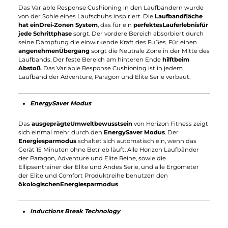
Jedes Horizon Laufband ist mit dem
digitalen Antriebssystem
"Johnson Drive System"
ausgestattet, das eine
gleichmäßige
Laufleistung
gewährleistet. Das speziell entwickelte
Responsive
Digital
Drive
System kalibriert sich bei jedem Schritt
neu, und verhindert Ruckler und Hänger der Motoren. Wenige
Umdrehungen des Motors
beugen
Überhitzungen
vor
und
mindern die Geräusche
. Das Johnson Drive System ist unter
anderem im "
Horizon Adventure 3 plus
" integriert.
Featherlight Folding
Zusätzlich enthält ein Horizon Laufband das Featherlight
Folding. Ein
Klappsystem
, dass alle
platzsparenden
Vorteile
bietet
, jedoch nicht auf die
übliche
Stabilität
eines Laufbands verzichtet. Problemlos lässt
sich die Lauffläche durch die Hydraulik anheben oder absenke
Klappen Sie das Laufband an trainingsfreien Tagen zusamme
und sparen den Platz. Beinahe jedes Horizon Laufband besitzt
die Featherlight Folding Funktion.