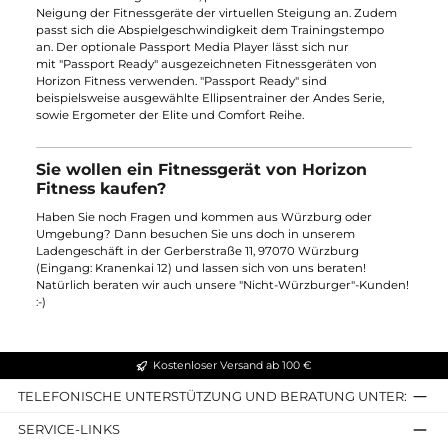
Ideale Pedalposition
Aufrechte Körperhaltung
Tiefer Einstieg
Optimale Position der Armstangen
Natürlicher Schritt
Sanfte Schwungkraft
Horizon Fitness bietet Motivation für ihr
Training
Ohne Entertainment kann kein modernes Training mehr
stattfinden. Neben einem hohen Maß an Komfort ist auch der
Spaß am Training für die persönliche Motivation entscheidend.
Deshalb bietet Horizon Fitness ein
umfangreiches
Unterhaltungspaket
das für die beste Trainingsmotivation
sorgt. Neben dem kompletten Know-How aus Design und
Biomechanik führen erst Charakteristiken aus dem Multimedi
Bereich zu einem
stressfreien
und
entspannendem
Training
.