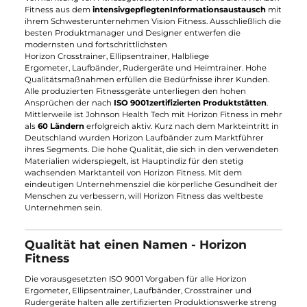
stets dieselbe - die Gesundheit der Menschen
verbessern.
Lieferung frei Haus
Intuitive Bedienbarkeit
30 Jahre Branchenerfahrung
Horizon Fitness und der Weltmarkt
Bei Horizon Fitness handelt es sich um eine
weltweit
renommierte Fitness Marke
. Durch Qualität, Design und
Innovationen gelang es ihr, sich im hart umkämpften
Fitnessmarkt zu einer
führenden Größe
zu etablieren
. Als
Tochterfirma des Mutterkonzerns
Johnson Health Tech
profitiert Horizon Fitness von über
drei
Jahrzehnten
Entwicklungserfahrung
, Produktion und
Vermarktung von Fitnessgeräten. Weitere Vorteile zieht Horizo
Fitness aus dem
intensiv
gepflegten
Informationsaustausch
m
ihrem Schwesterunternehmen Vision Fitness. Ausschließlich d
besten Produktmanager und Designer entwerfen die
modernsten und fortschrittlichsten
Horizon Crosstrainer, Ellipsentrainer, Halbliege