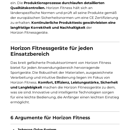
Ergometer, Laufbänder, Rudergeräte und Heimtrainer. Hohe
Qualitätsmaßnahmen erfüllen die Bedürfnisse ihrer Kunden.
Alle produzierten Fitnessgeräte unterliegen den hohen
Ansprüchen der nach
ISO 9001
zertifizierten Produktstätten
.
Mittlerweile ist Johnson Health Tech mit Horizon Fitness in me
als
60 Ländern
erfolgreich aktiv. Kurz nach dem Markteintritt i
Deutschland wurden Horizon Laufbänder zum Marktführer
ihres Segments. Die hohe Qualität, die sich in den verwendete
Materialien widerspiegelt, ist Hauptindiz für den stetig
wachsenden Marktanteil von Horizon Fitness. Mit dem
eindeutigen Unternehmensziel die körperliche Gesundheit de
Menschen zu verbessern, will Horizon Fitness das weltbeste
Unternehmen sein.
Qualität hat einen Namen - Horizon
Fitness
Die vorausgesetzten ISO 9001 Vorgaben für alle Horizon
Ergometer, Ellipsentrainer, Laufbänder, Crosstrainer und
Rudergeräte halten alle zertifizierten Produktionswerke stren
ein. Die
Produktionsprozesse durchlaufen detaillierten
Qualitätskontrollen.
Horizon Fitness hält sich an
länderspezifische Normen und prüft all seine Produkte gemäß