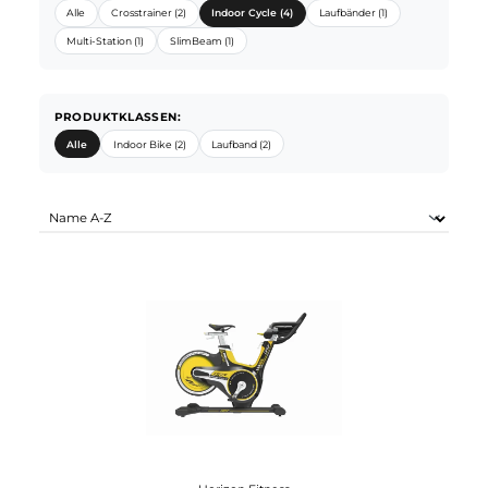
HORIZON FITNESS SORTIMENTE:
Alle
Crosstrainer (2)
Indoor Cycle (4)
Laufbänder (1)
Multi-Station (1)
SlimBeam (1)
PRODUKTKLASSEN:
Alle
Indoor Bike (2)
Laufband (2)