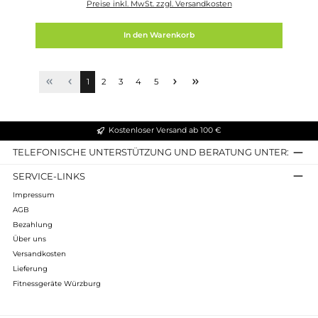
NOHrD
Bike Nussbaum Fahrradergometer
4.899,00 €*
Preise inkl. MwSt. zzgl. Versandkosten
In den Warenkorb