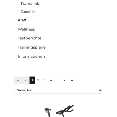
Rudergerät
Tischtennis
Zubehör
Kraft
Wellness
Testberichte
Trainingspläne
Informationen
Seite
Seite
Seite
Seite
Seite
1
2
3
4
5