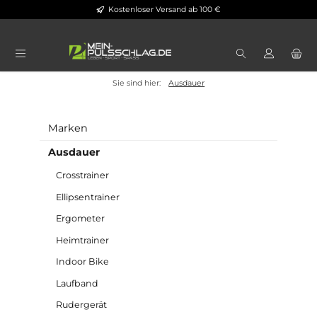
Kostenloser Versand ab 100 €
Zum Hauptinhalt springen
Sie sind hier:
Ausdauer
Ausdauer
Marken
Ausdauer
Crosstrainer
Ellipsentrainer
Ergometer
Heimtrainer
Indoor Bike
Laufband